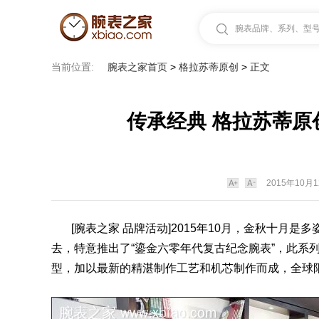
腕表品牌、系列、型号.
当前位置:
腕表之家首页
>
格拉苏蒂原创
>
正文
传承经典 格拉苏蒂原
2015年10月1
[
腕表之家
品牌活动]2015年10月，金秋十月是
去，特意推出了“鎏金六零年代复古纪念
腕表
”，此系
型，加以最新的精湛制作工艺和
机芯
制作而成，全球