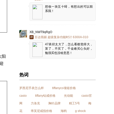
想收一块五十噚，有想出的可以联
系我！
XB_NWT9qRgO
百达翡丽 超级复杂功能时计 6300A-010
47表径太大了，怎么看都觉得大，
算了，不买了，千金难买心头好，
勉强买也没啥意思！
太阳
迎
热词
罗西尼手表怎么样
tiffanyco项链价格
casio
tiffany钻戒价格
光动能
casio官
网
力洛克
胸针品牌
精工5号
梅
花
蒂芙尼戒指价格
海鸥
g shock