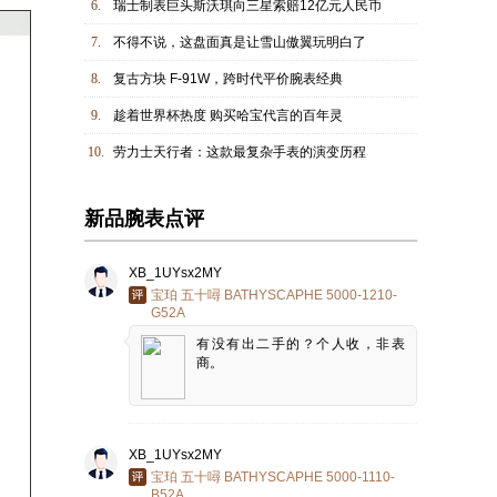
6.
瑞士制表巨头斯沃琪向三星索赔12亿元人民币
7.
不得不说，这盘面真是让雪山傲翼玩明白了
8.
复古方块 F-91W，跨时代平价腕表经典
9.
趁着世界杯热度 购买哈宝代言的百年灵
10.
劳力士天行者：这款最复杂手表的演变历程
新品腕表点评
XB_1UYsx2MY
宝珀 五十噚 BATHYSCAPHE 5000-1210-
G52A
有没有出二手的？个人收，非表
商。
XB_1UYsx2MY
宝珀 五十噚 BATHYSCAPHE 5000-1110-
B52A