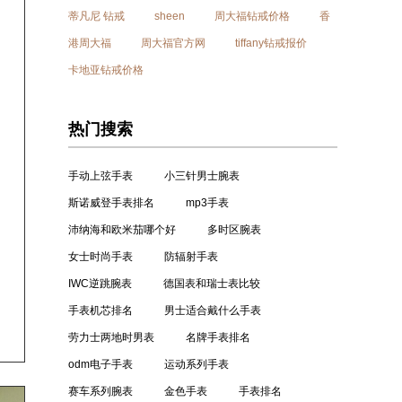
蒂凡尼 钻戒
sheen
周大福钻戒价格
香
港周大福
周大福官方网
tiffany钻戒报价
卡地亚钻戒价格
热门搜索
手动上弦手表
小三针男士腕表
斯诺威登手表排名
mp3手表
沛纳海和欧米茄哪个好
多时区腕表
女士时尚手表
防辐射手表
IWC逆跳腕表
德国表和瑞士表比较
手表机芯排名
男士适合戴什么手表
劳力士两地时男表
名牌手表排名
odm电子手表
运动系列手表
赛车系列腕表
金色手表
手表排名