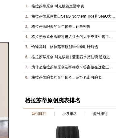
1.
格拉苏蒂原创 时光棱镜之潜水表
2.
格拉苏蒂原创推出SeaQ Northern Tide和SeaQ大日历Northern Tide限量版腕表
3.
格拉苏蒂腕表的百年传奇：运筹帷幄
4.
格拉苏蒂原创给即将进入社会的大学毕业生选了几款表...
5.
恰逢其时，格拉苏蒂原创毕业季时计甄选
6.
格拉苏蒂原创 时光棱镜 | 蓝宝石水晶玻璃 通透之力，映见机械之美与时间深度
7.
为什么格拉苏蒂原创选择梅森？答案藏在这座三百年的瓷器工厂里
8.
格拉苏蒂腕表的百年传奇：从怀表走向腕表
格拉苏蒂原创腕表排名
系列排行
小系排名
型号排行