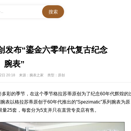
..
创发布“鎏金六零年代复古纪念
腕表”
2日 20:18
来源：腕表之家
类型：原创
多姿多彩的季节，在这个季节
格拉苏蒂
原创为了纪念60年代辉煌的
列腕
表
以格拉苏蒂原创于60年代推出的
“Spezimatic”系列
腕表为原
限量25套，每套分为5支并只在直营专卖店有售。