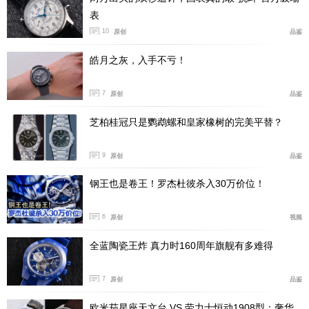
表
10
原创
品鉴
皓月之灰，入手不亏！
7
原创
品鉴
芝柏桂冠只是鹦鹉螺和皇家橡树的完美平替？
Steven Isserlis (Copyright Satoshi Aoyagi)
9
原创
品鉴
因为音乐结交的朋友，会维持一辈子的友谊。团体演
钢王也是卷王！罗杰杜彼杀入30万价位！
奏教导我们相互尊重的重要，并学习倾听他人。在孩提时
代共享一个关于音乐的目标，也是一种强烈的羁绊。不管
6
原创
视频
是大人还是小孩，在孤单或悲伤的时刻转向音乐寻求慰
藉，音乐都不会令他们失望。有个说法是爱唱歌的孩子通
全蓝陶瓷王炸 真力时160周年旗舰有多难得
常是快乐的孩子，我觉得一点也没错。只要我们能把更多
7
原创
品鉴
美妙的音乐带到世界各地的孩子生命里，他们的生命就会
更美好。 」 伊瑟利斯说道。
欧米茄星座天文台 VS 劳力士恒动1908型：奢华