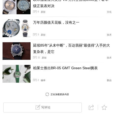
级正装表对决
伊瑟利斯在今晚的音乐会上带来精彩的表演，并与伦
6
原创
文化
敦爱乐交响乐团及指挥家尤洛夫斯基（Vladimir Jurowsk
万年历颜值天花板，没有之一
i）共同演出俄罗斯《革命节》曲目。观众们还听到格林
卡（Mikhail Glinka）的序曲《马德里的仲夏夜之忆》（R
5
原创
技术
ecollection of a Summer Night in Madrid）、普罗高菲夫
（Sergei Prokofiev）的《大提琴协奏曲E小调，作品58》
延续85年“从未中断”，百达翡丽“最值得”入手的大
和萧士塔高维奇（Dmitri Shostakovich）的《A大调第15
复杂表，是它
号交响曲，作品141》。
11
原创
技术
柏莱士推出BR-05 GMT Green Steel腕表
2
编译
新品
正在加载更多内容
写评论