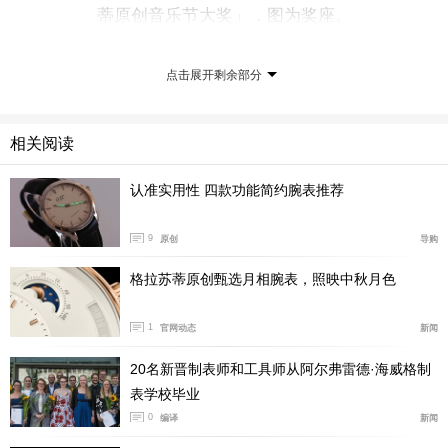
蒂原创音乐节大奖」，图为奖座。
「很高兴可以获得2017年『格拉苏蒂原创音乐节大
点击展开剩余部分
奖』。获得这项殊荣，并从极重要的大提琴家·沃格勒手
中接到奖座，我感到格外荣幸跟开心。音乐教育一直是我
非常关心的主题，我很幸运可以和许多伟大的老师合作，
相关阅读
包括儿时启蒙恩师珍·柯恩（Jane Cowan）、匈牙利小提
认准实用性 四款功能简约腕表推荐
琴大师湘多·维格（Sándor Végh），还有近几年共事的另
两位大师级人物，来自匈牙利的库塔格（György Kurtá
9
原创
导购
g）与拉多许（Ferenc Rados）。我的责任就是把自己从
格拉苏蒂原创甄选月相腕表，照映中秋月色
这些大师身上获得的启发与价值，传承给年轻一辈的演奏
家。我的职业生涯另外一个重点是将音乐带给孩子们。无
1
官网动态
新闻
论是什么出身的孩子，生命都可以因为音乐带来截然不同
的改变。音乐不只提供个人成就，也可以在困境中为群体
20名新晋制表师和工具师从阿尔弗雷德·海威格制
带来莫大的帮助。我们眼见世界许多年轻音乐家集结的具
表学校毕业
体成果，像是委内瑞拉的西蒙．玻利瓦交响团、在南非帮
0
编译
新闻