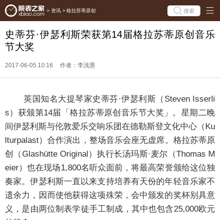
搜索
>
资讯
>
格拉苏蒂原创
史蒂芬·伊瑟利斯荣获第14届格拉苏蒂原创音乐
节大奖
2017-06-05 10:16
作者：李浅墨
英国知名大提琴家史蒂芬·伊瑟利斯（Steven Isserli
s）获颁第14届「格拉苏蒂原创音乐节大奖」。星期二晚
间伊瑟利斯与伦敦爱乐交响乐团在德勒斯登文化中心（Ku
lturpalast）合作演出，整场音乐会座无虚席。格拉苏蒂原
创（Glashütte Original）执行长汤玛斯·麦尔（Thomas M
eier）也在现场1,800名听众面前，将最高荣誉颁给这位独
奏家。伊瑟利斯一直以来支持培养有天份的年轻音乐家不
遗余力，因而使他获得这项殊荣，会中颁发的奖杯别具意
义，是由两位制表学徒手工制成，其中也包含25,000欧元