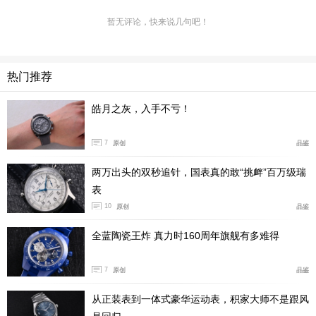
暂无评论，快来说几句吧！
2点位的弧形月相装置，以银星点缀的璀璨深蓝色夜空
图案将浩瀚银河的浪漫意境精妙呈现于方寸表盘之上；4
点位可见格拉苏蒂原创的标志性大日历，这一品牌经典元
热门推荐
素采用独特的同轴同平面双数字盘结构，蓝色背景映衬白
皓月之灰，入手不亏！
色数字，摒弃传统分隔条的设计更显纯粹。位于6点钟位
置的飞行陀飞轮，由格拉苏蒂制表大师阿尔弗雷德·海威
7
原创
品鉴
格于 1920年首创，如今在铂金表壳的映衬下，更显轻盈
灵动。腕表以当代制表艺术致敬品牌百年工艺传承，演绎
两万出头的双秒追针，国表真的敢“挑衅”百万级瑞
传统工艺与现代设计的精彩对话。
表
10
原创
品鉴
全蓝陶瓷王炸 真力时160周年旗舰有多难得
7
原创
品鉴
从正装表到一体式豪华运动表，积家大师不是跟风