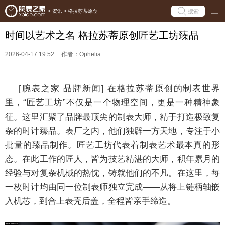
搜索
>
资讯
>
格拉苏蒂原创
时间以艺术之名 格拉苏蒂原创匠艺工坊臻品
2026-04-17 19:52
作者：Ophelia
[腕表之家 品牌新闻] 在格拉苏蒂原创的制表世界
里，“匠艺工坊”不仅是一个物理空间，更是一种精神象
征。这里汇聚了品牌最顶尖的制表大师，精于打造极致复
杂的时计臻品。表厂之内，他们独辟一方天地，专注于小
批量的臻品制作。匠艺工坊代表着制表艺术最本真的形
态。在此工作的匠人，皆为技艺精湛的大师，积年累月的
经验与对复杂机械的热忱，铸就他们的不凡。在这里，每
一枚时计均由同一位制表师独立完成——从将上链柄轴嵌
入机芯，到合上表壳后盖，全程皆亲手缔造。