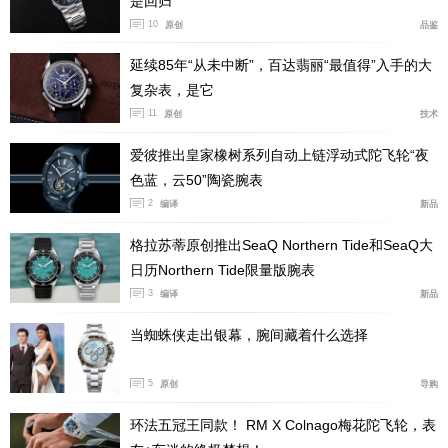
是回归
10
原创
品鉴
延续85年“从未中断”，百达翡丽“最值得”入手的大
复杂表，是它
11
原创
技术
爱彼推出皇家橡树系列自动上链浮动式陀飞轮“夜
色蓝，云50”陶瓷腕表
2
编译
新品
格拉苏蒂原创推出SeaQ Northern Tide和SeaQ大
日历Northern Tide限量版腕表
3
编译
新品
当蜘蛛侠走出银幕，腕间藏着什么选择
5
原创
导购
环法五冠王同款！ RM X Colnago梅花陀飞轮，表