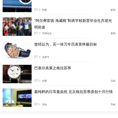
0
转载
新闻
“阿尔弗雷德·海威格”制表学校新晋毕业生共迎光
明前途
0
官网动态
新闻
曾经以为，买一块万年历表算终极目标
8
表家号
巴塞尔表展之格拉苏蒂
0
转载
品鉴
最纯粹的日耳曼血统 北京格拉苏蒂原创十月行情
4
原创
导购