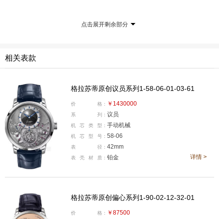
点击展开剩余部分
相关表款
格拉苏蒂原创议员系列1-58-06-01-03-61
￥1430000
价
格：
议员
系
列：
手动机械
机
芯
类
型：
58-06
机
芯
型
号：
42mm
表
径：
核心亮点在于其突破性的“飞返陀飞轮”专利。这一创新
详情 >
铂金
表
壳
材
质：
结构不仅成功抵消了重力对走时的影响，更实现了陀飞轮
的停秒、归零及分钟止动功能。当表冠拉出时，陀飞轮框
架会顺滑地旋转——直至位于框架顶端的秒针顺时针运行
格拉苏蒂原创偏心系列1-90-02-12-32-01
至零位并保持停止，分针同步跳至下一刻度，确保校时的
￥87500
价
格：