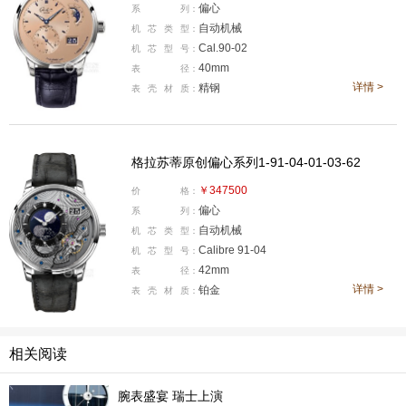
分秒不差。每一枚腕表均经过严苛测试，获得DIN 8319德
偏心
系
列：
国天文台认证，确保走时高度精准。
自动机械
机
芯
类
型：
Cal.90-02
机
芯
型
号：
机械艺韵 诗意和鸣
40mm
表
径：
详情 >
精钢
表
壳
材
质：
机械与诗意共鸣，为偏心月相陀飞轮腕表注入灵魂。作
为品牌偏心系列的典范之作，它打破了传统表盘的对称布
局，遵循黄金分割比例，将飞行陀飞轮、大日历与月相显
格拉苏蒂原创偏心系列1-91-04-01-03-62
示巧妙分布于独特的“铁矿石”玫瑰金表盘之上，呈现出一
￥347500
价
格：
种和谐而前卫的视觉张力。
偏心
系
列：
自动机械
机
芯
类
型：
Calibre 91-04
机
芯
型
号：
42mm
表
径：
详情 >
铂金
表
壳
材
质：
相关阅读
腕表盛宴 瑞士上演