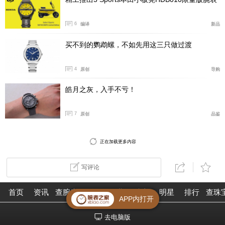
6
编译
新品
这款腕表搭载Calibre 37-02一体式飞返计时自动机
买不到的鹦鹉螺，不如先用这三只做过渡
芯，该机芯含65颗宝石，振频28,800次/小时（4赫兹），
装配导柱轮、防磁硅游丝和饰有双G标志的镂空摆陀，能
4
原创
导购
够提供长达70小时动力储存。
皓月之灰，入手不亏！
7
原创
品鉴
正在加载更多内容
写评论
首页
资讯
查腕表
论坛
作业
珠宝
明星
排行
查珠
APP内打开
去电脑版