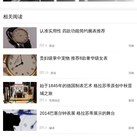
相关阅读
认准实用性 四款功能简约腕表推荐
9
原创
导购
贵妇级掌中宠物 推荐8款奢华级女表
13
原创
导购
始于1845年的德国制表艺术 格拉苏蒂原创中秋晋
城之旅
0
官网动态
新闻
2014巴塞尔钟表展 格拉苏蒂展示的舞台
0
编译
新闻