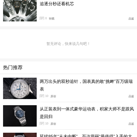
追逐分秒还看机芯
0
转载
品鉴
暂无评论，快来说几句吧！
热门推荐
两万出头的双秒追针，国表真的敢“挑衅”百万级瑞
表
10
原创
品鉴
哑光黑色漆面表盘搭配电镀银副表盘，形成“反熊猫
从正装表到一体式豪华运动表，积家大师不是跟风
盘”，格外引人注目。3时和9时位置分别设有30分钟计时
是回归
盘和小秒盘及动力储存指示。6时和12时位置对称布局标
10
原创
品鉴
志性大日历视窗和弧形12小时计时视窗。白金指针和镶贴
延续85年“从未中断”，百达翡丽“最值得”入手的大