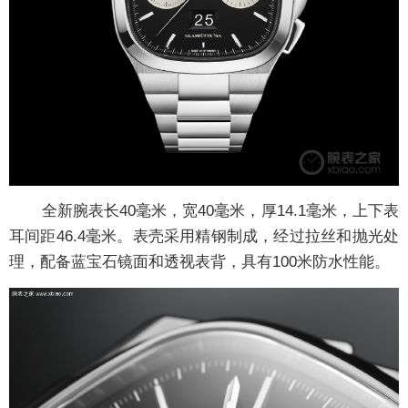
全新腕表长40毫米，宽40毫米，厚14.1毫米，上下表
耳间距46.4毫米。表壳采用精钢制成，经过拉丝和抛光处
理，配备蓝宝石镜面和透视表背，具有100米防水性能。