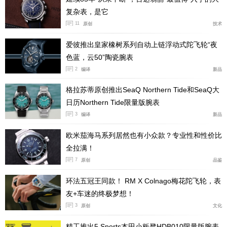
时标涂覆Super-LumiNova荧光物料，确保弱光条件下的
复杂表，是它
可读性。
11
原创
技术
爱彼推出皇家橡树系列自动上链浮动式陀飞轮“夜
色蓝，云50”陶瓷腕表
2
编译
新品
格拉苏蒂原创推出SeaQ Northern Tide和SeaQ大
日历Northern Tide限量版腕表
3
编译
新品
欧米茄海马系列居然也有小众款？专业性和性价比
全拉满！
7
原创
品鉴
环法五冠王同款！ RM X Colnago梅花陀飞轮，表
友+车迷的终极梦想！
3
原创
文化
精工推出5 Sports本田小板凳HDB010限量版腕表