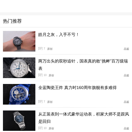
热门推荐
皓月之灰，入手不亏！
7
原创
品鉴
两万出头的双秒追针，国表真的敢“挑衅”百万级瑞
表
10
原创
品鉴
全蓝陶瓷王炸 真力时160周年旗舰有多难得
7
原创
品鉴
从正装表到一体式豪华运动表，积家大师不是跟风
是回归
10
原创
品鉴