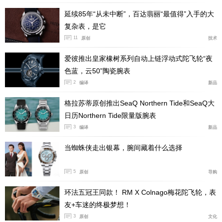
延续85年“从未中断”，百达翡丽“最值得”入手的大
复杂表，是它
11
原创
技术
爱彼推出皇家橡树系列自动上链浮动式陀飞轮“夜
色蓝，云50”陶瓷腕表
2
编译
新品
格拉苏蒂原创推出SeaQ Northern Tide和SeaQ大
日历Northern Tide限量版腕表
3
编译
新品
当蜘蛛侠走出银幕，腕间藏着什么选择
5
原创
导购
环法五冠王同款！ RM X Colnago梅花陀飞轮，表
友+车迷的终极梦想！
3
原创
文化