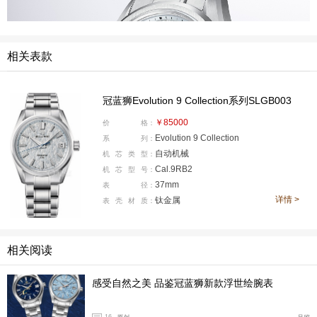
相关表款
冠蓝狮Evolution 9 Collection系列SLGB003
￥85000
价
格：
Evolution 9 Collection
系
列：
自动机械
机
芯
类
型：
Cal.9RB2
机
芯
型
号：
37mm
表
径：
详情 >
钛金属
表
壳
材
质：
相关阅读
感受自然之美 品鉴冠蓝狮新款浮世绘腕表
16