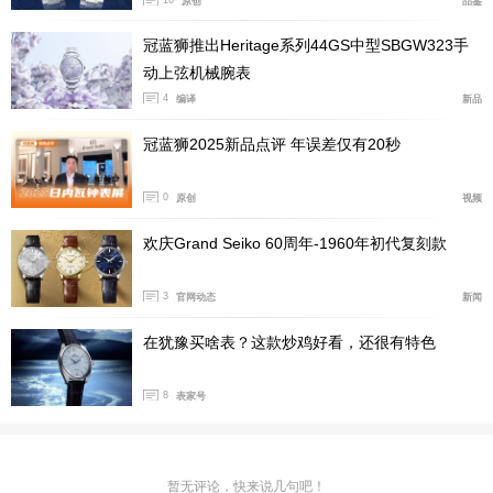
原创
品鉴
SLGB003腕表于2025年日内瓦“钟表与奇迹”高级钟表
冠蓝狮推出Heritage系列44GS中型SBGW323手
展上首次亮相，并在同年晚些时候获得日内瓦高级钟表大
动上弦机械腕表
赏男士表类别提名。该腕表所搭载的冠蓝狮Spring Driv
4
编译
新品
e Caliber 9RB2机芯年均误差±20秒，是目前最精准的发
条驱动腕表机芯。（图/文 腕表之家 许朝阳）
冠蓝狮2025新品点评 年误差仅有20秒
0
原创
视频
欢庆Grand Seiko 60周年-1960年初代复刻款
3
官网动态
新闻
在犹豫买啥表？这款炒鸡好看，还很有特色
8
表家号
暂无评论，快来说几句吧！