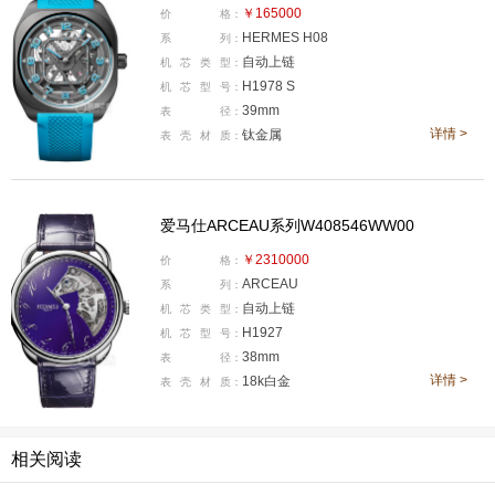
￥165000
价
格：
HERMES H08
系
列：
自动上链
机
芯
类
型：
H1978 S
机
芯
型
号：
39mm
表
径：
详情 >
钛金属
表
壳
材
质：
爱马仕ARCEAU系列W408546WW00
￥2310000
价
格：
ARCEAU
系
列：
自动上链
机
芯
类
型：
H1927
机
芯
型
号：
38mm
表
径：
详情 >
18k白金
表
壳
材
质：
相关阅读