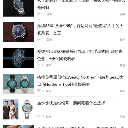
从正装表到一体式豪华运动表，积家大师不是跟风
木、郁金香木、枫木等共计十种珍贵木材，均根据原始设
是回归
计选用，用于表现狮子如丝绸般柔顺的鬃毛与皮毛。这些
10
原创
品鉴
木材被切割成无数微小的碎片后，如拼图般拼接组合，再
经过打磨和上漆，最终呈现一只富有立体层次的雄狮。透
延续85年“从未中断”，百达翡丽“最值得”入手的大
复杂表，是它
过镂空表盖，可隐约窥见柏青色的大明火珐琅表盘，其人
11
原创
技术
字纹理可从各个角度折射出光影变化。这枚怀表作品整体
纯粹简约，凸显白金表壳的纤薄与低调优雅。
爱彼推出皇家橡树系列自动上链浮动式陀飞轮“夜
色蓝，云50”陶瓷腕表
2
编译
新品
格拉苏蒂原创推出SeaQ Northern Tide和SeaQ大
日历Northern Tide限量版腕表
3
编译
新品
当蜘蛛侠走出银幕，腕间藏着什么选择
5
原创
导购