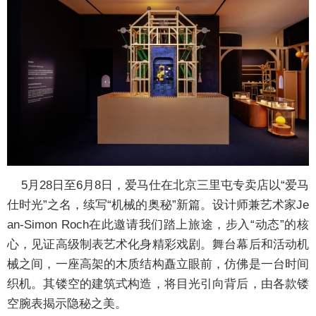
5月28日至6月8日，爱马仕在北京三里屯专卖店以“爱马
仕时光”之名，续写“机械的奥秘”新篇。设计师兼艺术家Je
an-Simon Roch在此邀请我们踏上旅途，步入“动态”的核
心，见证高级制表艺术化身精彩戏剧。舞台幕后和活动机
械之间，一座高架的木质结构矗立眼前，仿佛是一台时间
织机。其镂空的建筑式构造，将目光引向背后，由各款镂
空腕表揭示隐秘之美。