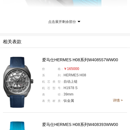
Hermès H08 Squelette镂空腕表延续其介于方圆之间的
点击展开剩余部分
独特造型，同时搭载可窥见其中隐秘结构的机芯。直径39
毫米的缎面钛金属表壳中，蕴 藏着简洁而富有建筑感的
相关表款
机械结构。若隐若现的线条与齿轮，将目光引向全新的爱
马仕自制H1978 S钛金属镂空机芯。表壳内各个部件精密
组装、彼此交叠，邀人遨游于时间的立体结构之中。Her
爱马仕HERMES H08系列W408557WW00
mès H08 Squelette镂空腕表搭配立体“编织”纹理的橡胶表
￥165000
价
格：
HERMES H08
带，其色调与两款腕表的专属配色相呼应。蓝色表款的时
系
列：
自动上链
机
芯
类
型：
标涂覆蓝色的Super-LumiNova®夜光涂层，强化与表盘颜
H1978 S
机
芯
型
号：
色的对比效果，也让整枚腕表的几何感设计更为鲜明。
39mm
表
径：
详情 >
钛金属
表
壳
材
质：
爱马仕HERMES H08系列W408393WW00