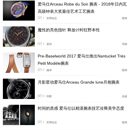
爱马仕Arceau Robe du Soir 腕表 - 2018年日内瓦
高级钟表大奖最佳艺术工艺腕表
于2026年“钟表与奇迹”日内瓦钟表展期间发布的Arcea
1
官网动态
新闻
u Samarcande镂空三问腕表，呼应爱马仕的马术起源，
让骏马驰骋于腕表之中。时间的滴答步伐在Saint-Louis水
魔性的亮色指针 释放计时狂野本性
晶工坊制作的水晶表盘背后轻轻鸣响，表盘上以镂空工艺
2
原创
导购
勾勒出一匹骏马的头像。通过这一镂空设计，呈现为爱马
仕独家定制的全新H1927镂空自动上链机械机芯。白金或
Pre-Baselworld 2017 爱马仕推出Nantucket Très
玫瑰金镶钻表壳中，内置具备三问报时功能的全新机芯，
Petit Modèle腕表
能以清脆乐声鸣报时分。在骏马星眸的注视下，这枚腕表
0
编译
新闻
仿佛在两个世界之间勾画出一条通道，让内外在此交融。
月影星动爱马仕Arceau Grande lune月相腕表
这如捉迷藏般的巧思为无穷想象留出空间。透过蓝宝石水
晶底盖，佩戴者可将三问报时装置的各个音锤，以及饰以
0
转载
品鉴
Duc attelé马车车轮图案的微型摆陀一览无余。
时间的质感 爱马仕以精湛腕表技艺诠释美学态度
1
官网动态
新闻