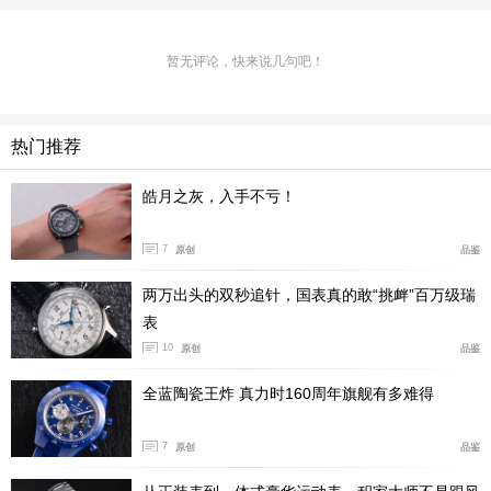
暂无评论，快来说几句吧！
热门推荐
皓月之灰，入手不亏！
7
原创
品鉴
两万出头的双秒追针，国表真的敢“挑衅”百万级瑞
在Slim d’Hermès Pocket Roaaaaar! 细木镶嵌怀表的镂
表
空表盖上，一头咆哮的雄狮彷佛从热带草原径直走来。R
10
原创
品鉴
oaaaaar!原为英国艺术家Alice Shirley设计的丝巾图案，
全蓝陶瓷王炸 真力时160周年旗舰有多难得
在这枚怀表上，狮子的侧脸通过细木镶嵌工艺再次呈现。
工匠先按表盖的尺寸将图案缩小以适应表壳尺寸，再根据
7
原创
品鉴
各种木材的天然色泽精心挑选。紫心木、树瘤木、布宾加