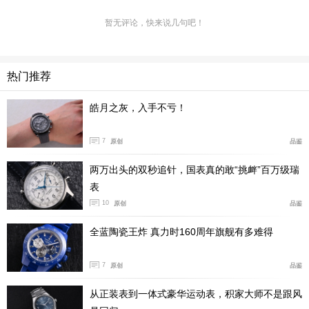
暂无评论，快来说几句吧！
材质搭配上，这枚表走的是间金路线。表壳主体是精
钢，经过抛光和磨砂交替处理，视觉上会更有棱角，保留
了卡莱拉那种干练的线条。表圈和表冠使用18K玫瑰金，
热门推荐
表链也采用精钢与18K玫瑰金组合。玫瑰金与铜色盘形成
皓月之灰，入手不亏！
呼应，统一了整枚表的暖色调，不会出现割裂感。
7
原创
品鉴
两万出头的双秒追针，国表真的敢“挑衅”百万级瑞
表
10
原创
品鉴
全蓝陶瓷王炸 真力时160周年旗舰有多难得
7
原创
品鉴
从正装表到一体式豪华运动表，积家大师不是跟风