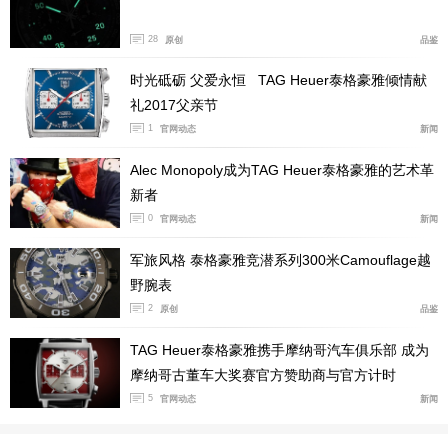
28
原创
品鉴
时光砥砺 父爱永恒 TAG Heuer泰格豪雅倾情献
礼2017父亲节
1
官网动态
新闻
Alec Monopoly成为TAG Heuer泰格豪雅的艺术革
新者
0
官网动态
新闻
军旅风格 泰格豪雅竞潜系列300米Camouflage越
野腕表
2
原创
品鉴
TAG Heuer泰格豪雅携手摩纳哥汽车俱乐部 成为
摩纳哥古董车大奖赛官方赞助商与官方计时
5
官网动态
新闻