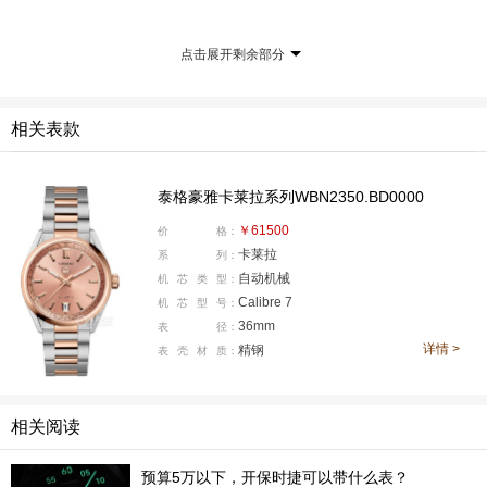
点击展开剩余部分
相关表款
泰格豪雅卡莱拉系列WBN2350.BD0000
￥61500
价
格：
这枚表最抓人眼球的地方，当然是它的铜色表盘。铜
卡莱拉
系
列：
色介于浅棕、裸色、米色之间，是一种很温柔的颜色，它
自动机械
机
芯
类
型：
Calibre 7
机
芯
型
号：
还采用蜗形纹磨砂工艺，处理过后的盘面会有细腻的放射
36mm
表
径：
纹，层次感很强。表盘布局也延续了卡莱拉日历型一贯的
详情 >
精钢
表
壳
材
质：
清爽路线。棒状时标、简洁指针、日期窗口，整体基本没
变。时标和分针都覆以白色Super-LumiNova®夜光涂料，
相关阅读
夜间读时也很清晰。
预算5万以下，开保时捷可以带什么表？