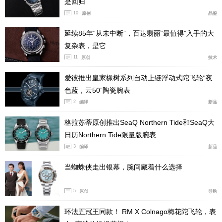
是回归
表链是这枚表提升质感的重要部分。间金链带本身就
10
原创
品鉴
比皮带更有存在感，也更适合这枚表的定位。铜色盘如果
搭皮带，可能会更复古、更文艺；但搭间金链带之后，它
延续85年“从未中断”，百达翡丽“最值得”入手的大
复杂表，是它
的精致感和完整度会明显提升。折叠表扣带双重安全按
11
原创
技术
钮，日常佩戴会更稳妥。
爱彼推出皇家橡树系列自动上链浮动式陀飞轮“夜
色蓝，云50”陶瓷腕表
2
编译
新品
格拉苏蒂原创推出SeaQ Northern Tide和SeaQ大
日历Northern Tide限量版腕表
3
编译
新品
当蜘蛛侠走出银幕，腕间藏着什么选择
5
原创
导购
背面是背透设计，可以看到内部的机芯。这枚表搭载
环法五冠王同款！ RM X Colnago梅花陀飞轮，表