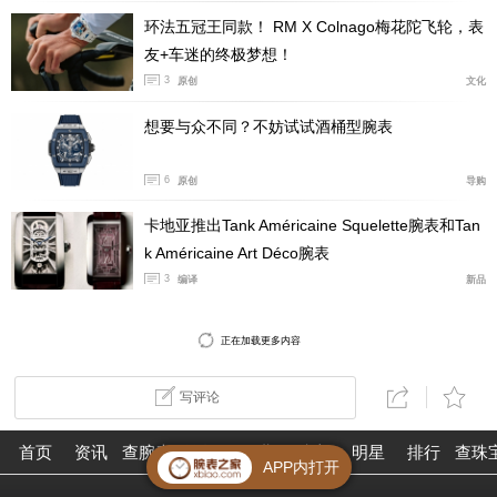
环法五冠王同款！ RM X Colnago梅花陀飞轮，表
友+车迷的终极梦想！
3
原创
文化
想要与众不同？不妨试试酒桶型腕表
6
原创
导购
卡地亚推出Tank Américaine Squelette腕表和Tan
k Américaine Art Déco腕表
3
编译
新品
正在加载更多内容
写评论
首页
资讯
查腕表
论坛
作业
珠宝
明星
排行
查珠
新款腕表带有正宗Berluti Patina Venezia皮革（黑色
APP内打开
橡胶衬里）表带，并搭配定制Berluti表盒及皮革保养用