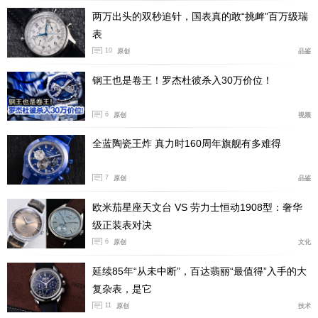
两万出头的双秒追针，国表真的敢“挑衅”百万级瑞
表
10
原创
品鉴
经典融合陀飞轮Berluti Scritto王金腕表和经典融合陀
钢王也是卷王！罗杰杜彼杀入30万价位！
飞轮Scritto全黑腕表的发布仪式于巴黎Hôtel d’Evreux酒
店盛大举行。两款全新腕表各限量发行20枚，表壳直径45
6
原创
视频
毫米，分别应用王金和抛光黑色陶瓷材质，搭载手动上弦
全蓝陶瓷王炸 真力时160周年旗舰有多难得
镂空机芯，皮革表盘装饰Berluti标志性Scritto图案，透过
6点钟位置的视窗，可欣赏陀飞轮的精妙运作。
7
原创
品鉴
欧米茄星座天文台 VS 劳力士恒动1908型：奢华
级正装表对决
6
原创
文化
延续85年“从未中断”，百达翡丽“最值得”入手的大
复杂表，是它
11
原创
技术