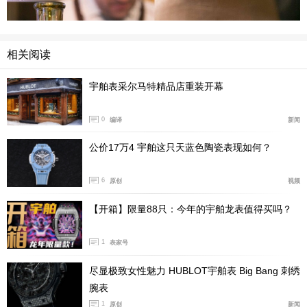
相关阅读
宇舶表采尔马特精品店重装开幕
0
编译
新闻
公价17万4 宇舶这只天蓝色陶瓷表现如何？
6
原创
视频
“通过结合专业知识和创意，我们再次实现了共同目
【开箱】限量88只：今年的宇舶龙表值得买吗？
标：经典融合陀飞轮Berluti腕表，新款时计是Berluti精湛
制鞋和宇舶表高级制表完美融合的成果。”Berluti执行副总
1
表家号
裁Antoine Pin表示。
尽显极致女性魅力 HUBLOT宇舶表 Big Bang 刺绣
腕表
1
原创
新闻