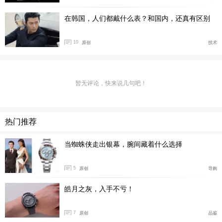
在韩国，人们都戴什么表？和国内，还真有区别
10
原创
技术
暂无评论，快来说几句吧！
热门推荐
当蜘蛛侠走出银幕，腕间藏着什么选择
5
原创
导购
皓月之灰，入手不亏！
7
原创
品鉴