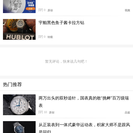
0
原创
视频
宇舶黑色鱼子酱卡拉方钻
0
转载
暂无评论，快来说几句吧！
热门推荐
哈罗德的橱窗展示：Hublot宇舶表和形象大使迭戈·马拉多
纳
两万出头的双秒追针，国表真的敢“挑衅”百万级瑞
表
路易斯评论道：“很荣幸能够追随传奇（像是我的同
10
原创
品鉴
胞贝利）的脚步，成为Hublot宇舶表品牌之友。一直以
从正装表到一体式豪华运动表，积家大师不是跟风
来，我都非常钦佩Hublot宇舶表的不懈创新、大胆设计和
是回归