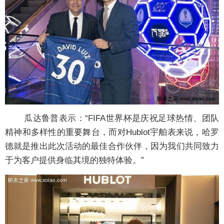
瓜达鲁普表示：“FIFA世界杯是庆祝足球热情、团队
精神和多样性的重要舞台，而对Hublot宇舶表来说，哈罗
德就是推出此次活动的最佳合作伙伴，因为我们共同致力
于为客户提供身临其境的独特体验。”