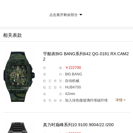
表带。
真力时DEFY系列10.9100.9004/22.I200
点击展开剩余部分
相关表款
宇舶表BIG BANG系列642.QG.0181.RX.CAM2
2
￥222700
价
格：
BIG BANG
系
列：
自动机械
机
芯
类
型：
HUB4700
机
芯
型
号：
42mm
表
径：
详情 >
加入绿色微玻璃纤维碳纤维
表
壳
材
质：
产品型号:10.9100.9004/22.I200
真力时巅峰系列10.9100.9004/22.I200
国内公价:￥191600