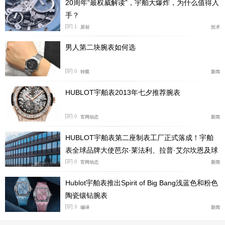
20周年“最权威解读”，宇舶大爆炸，为什么值得入
显示在12点，小秒针位于9点，30分钟计时盘位于3点，6
手？
0秒计时盘则设置于6点位。El Primero 9004型自动上链机
1
原创
技术
芯，两套擒纵机构，一组用在时间显示，振频为36,000次
男人第二块腕表如何选
每小时，另一组用于计时，振频为360,000次每小时，满
链50小时动储，整表防水性能200米。该表也设置表带快
0
转载
新闻
拆，提供两组表带以便更换，黑色橡胶表带跟Velcro魔术
HUBLOT宇舶表2013年七夕推荐腕表
贴表带。
0
官网动态
新闻
沛纳海潜行系列PAM01232
HUBLOT宇舶表第二座制表工厂正式落成！宇舶
表全球品牌大使芭尔·莱法利、拉普·艾尔坎恩及球
王贝利亲临现场
0
官网动态
新闻
Hublot宇舶表推出Spirit of Big Bang浅蓝色和粉色
陶瓷镶钻腕表
3
编译
新闻