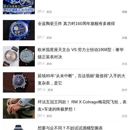
沛纳海的最轻材质，Carbotech™碳纤维物料。这种碳纤
6
原创
视频
维平时也老跟表友们介绍了，一个是轻，再一个沛纳海这
全蓝陶瓷王炸 真力时160周年旗舰有多难得
个碳纤维纹理效果很像树木年轮纹理，跟其他常规碳纤维
也形成了区别。深海蓝盘沛纳海用它来呼应以呼应潜行系
7
原创
品鉴
列表款与海洋水底探索的渊源，日期窗口相较于原来的潜
行，细节上改换倒梯形开窗，其他部分就没明显变化了，
欧米茄星座天文台 VS 劳力士恒动1908型：奢华
宽大的指针时标一切都为在水下昏暗环境清晰辨识。机芯
级正装表对决
6
方面搭载一枚P.900自动上链机械机芯，纤薄设计为主，
原创
文化
仅厚4.2毫米，动储满链3天。随表配有两条环保材质表
延续85年“从未中断”，百达翡丽“最值得”入手的大
带，蓝色橡胶带跟再生织物编织表带。
复杂表，是它
11
原创
技术
环法五冠王同款！ RM X Colnago梅花陀飞轮，表
总结：
其实大家喜欢碳纤维，也不光轻，还因为各式各样
友+车迷的终极梦想！
的独特纹理，确实是能把腕表的炫酷感跟运动感拉满，不
3
原创
文化
过碳纤维表款在近两年，我觉得也明显看到在变少，有个
想要与众不同？不妨试试酒桶型腕表
别品牌原来玩碳纤维玩得很好，结果到现在也不做了，创