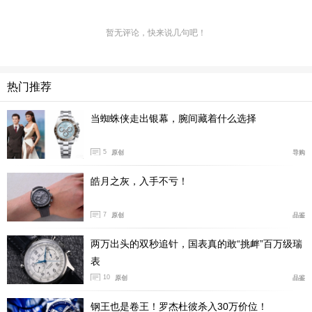
暂无评论，快来说几句吧！
热门推荐
当蜘蛛侠走出银幕，腕间藏着什么选择
产品型号:PAM01232
国内公价:￥133100
5
原创
导购
腕表直径:44毫米
皓月之灰，入手不亏！
机芯型号:P.900
表壳材质:Carbotech™碳纤维
7
原创
品鉴
防水深度:300米
表款详情：
http://www.xbiao.com/panerai/89432/
两万出头的双秒追针，国表真的敢“挑衅”百万级瑞
表
腕表点评：
日内瓦“钟表与奇迹”高级钟表展上，沛纳海也
10
原创
品鉴
推出了今年的新品44毫米潜行系列， 图上这款PAM0123
钢王也是卷王！罗杰杜彼杀入30万价位！
2，也是目前的44毫米尺寸的旗舰款，在材质上它应用了