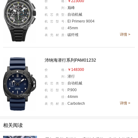
腕表直径:45毫米
￥223000
价
格：
巅峰
系
列：
机芯类型:自动机械
自动机械
机
芯
类
型：
机芯型号:El Primero 9004
El Primero 9004
机
芯
型
号：
表壳材质:碳纤维-微喷砂钛金属
45mm
表
径：
详情 >
碳纤维
防水深度:200米
表
壳
材
质：
表款详情：
http://www.xbiao.com/zenith/87370/
腕表点评：
真力时的DEFY EXTREME腕表，可以说是DE
沛纳海潜行系列PAM01232
FY系列表款升级版，外观上显眼，也更大更强调轮廓线
￥148300
价
格：
条及细节勾勒，今年年初LVMH钟表周上，品牌就发布了
潜行
系
列：
第一款DEFY EXTREME系列碳纤维腕表。腕表采用碳纤
自动机械
机
芯
类
型：
P.900
机
芯
型
号：
维跟钛金属制作，表径为45毫米，他这个碳纤维壳体及十
44mm
表
径：
二边形外圈，就是锻造碳，才能呈现出类似斑驳石料的特
详情 >
Carbotech
表
壳
材
质：
殊纹理效果。镂空盘面上五颜六色元素点缀，这个设计源
自真力时赞助的EXTREME E电动越野赛事所对应的色彩
相关阅读
搭配方案。这表也带有真力时标志性1/100秒计时功能，
既中央计时秒针每秒转一圈，像油表一样的计时动力储存