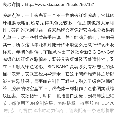
表款详情：
http://www.xbiao.com/hublot/86712/
腕表点评：
一上来先看一个不一样的碳纤维腕表，常规碳
纤维腕表咱们还是见得黑色比较多，但之前也跟大家聊
过，碳纤维玩到现在，各家品牌会有觉得它在视觉效果有
点单一，对一些材质高手来说，并不能满足他们，宇舶是
其一，所以这几年能看到他开始琢磨怎么把碳纤维玩出花
样来。年初的时候，宇舶就推出了这款全新BIG BANG灵
魂绿色碳纤维迷彩腕表，既兼具碳纤维轻巧舒适特性，又
在上面融入绿色迷彩。BIG BANG 灵魂系列有标志性的酒
桶型表壳，表款直径为42毫米，它这个碳纤维壳体之所以
能带迷彩效果，是宇舶在制作工程中，融入了绿色玻璃纤
维。腕表的镂空盘面上，跟壳体一样制作了
迷彩图案跟缎
纹图案。
表款指针，时标，包括窗口边缘，副盘等这些细
节，都使用了3N金制涂层。表款搭载一枚
宇舶表HUB470
0机芯，可提供50小时动力储存，随表配有一条迷彩橡胶