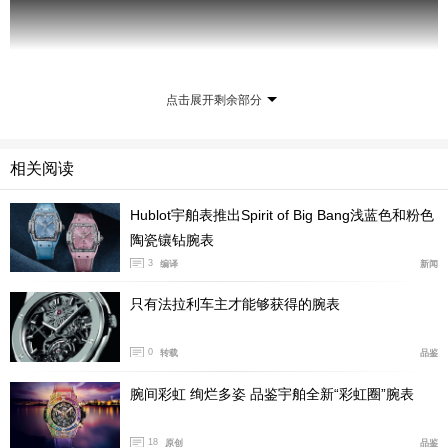
点击展开剩余部分
相关阅读
Hublot宇舶表推出Spirit of Big Bang浅蓝色和粉色
陶瓷镶钻腕表
打造多彩陶瓷，绝非简单的颜料堆叠，更需要创新思维
3
编译
新闻
与对陶瓷材料及色彩呈现原理的深刻理解。尽管其他品牌
也曾尝试研发多彩陶瓷，但无一能达到宇舶表所取得的卓
只有法拉利车主才能够获得的腕表
越成就。在陶瓷部件的烧制与成型过程中，每种用于着色
的颜料都需要经历不同的温度处理，其中的挑战在于找到
0
转载
品鉴
理想的平衡点，以确保每次都能获得色泽均匀无瑕的成
腕间彩虹 绚烂多姿 品鉴宇舶全新“彩虹圈”腕表
品。从不随波逐流的宇舶表的全新 “魔力陶瓷”材质源自一
项正在申请专利的创新工艺，并首次于这款限量典藏20枚
18
原创
品鉴