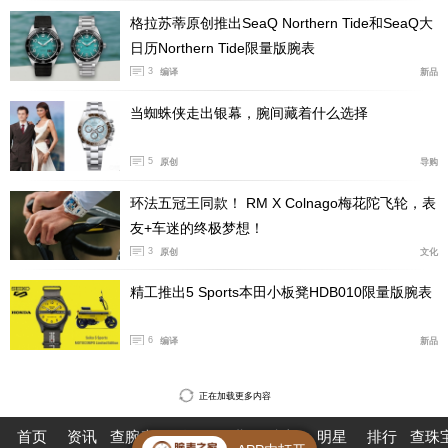
格拉苏蒂原创推出SeaQ Northern Tide和SeaQ大
日历Northern Tide限量版腕表
3
编译
新品
当蜘蛛侠走出银幕，腕间藏着什么选择
5
原创
导购
环法五冠王同款！ RM X Colnago梅花陀飞轮，表
友+车迷的终极梦想！
Big Bang Unico魔力陶瓷腕表搭载UNICO自动上链飞返
3
原创
文化
计时机芯，该机芯完全由宇舶表表厂设计、研发及制造而
精工推出5 Sports本田小板凳HDB010限量版腕表
成。机芯以灰色调润饰，与多彩陶瓷表圈的主色调巧妙呼
应。全黑带衬里的橡胶表带则为这款承载制表艺术的独特
6
编译
新品
作品增添设计美感。全新时计将首款宇舶表表厂自制自动
上链计时机芯与多彩陶瓷这一陶瓷材质领域的最新突破性
正在加载更多内容
创新成果巧妙结合，彰显了宇舶表全面丰富的制表技艺。
首页
资讯
查腕表
论坛
作业
珠宝
明星
排行
查珠