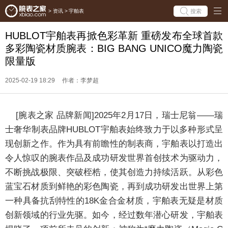
搜索
>
资讯
>
宇舶表
HUBLOT宇舶表再掀色彩革新 重磅发布全球首款
多彩陶瓷材质腕表：BIG BANG UNICO魔力陶瓷
限量版
2025-02-19 18:29
作者：李梦超
[
腕表之家
品牌新闻]
2025年2月17日，瑞士尼翁——瑞
士奢华制表品牌HUBLOT宇舶表始终致力于以多种形式呈
现创新之作。作为具有前瞻性的制表商，宇舶表以打造出
令人惊叹的腕表作品及成功研发世界首创技术为驱动力，
不断挑战极限、突破桎梏，使其创造力持续活跃。从彩色
蓝宝石材质到鲜艳的彩色陶瓷，再到成功研发出世界上第
一种具备抗刮特性的18K金合金材质，宇舶表无疑是材质
创新领域的行业先驱。如今，经过数年潜心研发，宇舶表