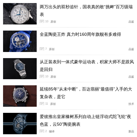
是科学、‘炼金术’及大胆创意巧妙融合的结晶。历经四年
两万出头的双秒追针，国表真的敢“挑衅”百万级瑞
多的潜心研发，我们已经掌握了将各种拥有专利的鲜艳色
表
彩融合在一起的技术——这无疑是一项真正的技术创举。
10
原创
品鉴
得益于我们年轻工程师们的充沛创造力和卓越才华，宇舶
全蓝陶瓷王炸 真力时160周年旗舰有多难得
表将继续通过科学方法及创新精神，不断推出令人惊叹的
技术成果。”
7
原创
品鉴
宇舶表的多彩陶瓷材质趣味盎然，令人着迷，其打破了
从正装表到一体式豪华运动表，积家大师不是跟风
理性与逻辑的界限，展现出与众不同的魅力。Big Bang U
是回归
nico魔力陶瓷腕表的表圈采用深灰色陶瓷材质打造而成，
10
原创
品鉴
浓郁蓝色圆形图案环绕其间，并以看似随机实则流畅自然
延续85年“从未中断”，百达翡丽“最值得”入手的大
的形式排列。圆形图案与表圈的其他陶瓷部分完全融合，
复杂表，是它
宛如一件当代抽象艺术或波普艺术作品，充分诠释了这一
11
原创
技术
正在申请专利的工艺的独创性。
爱彼推出皇家橡树系列自动上链浮动式陀飞轮“夜
色蓝，云50”陶瓷腕表
2
编译
新品