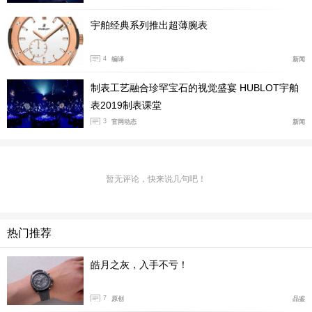
的Big Bang Unico魔力陶瓷腕表上运用，充分展现这一创
宇舶经典系列推出超薄腕表
新技术的无限潜力。
4
编译
新闻
制表工艺融合珍罕宝石的视觉盛宴 HUBLOT宇舶
表2019制表课堂
3
官网动态
新闻
暂无评论，快来说几句吧！
热门推荐
宇舶表研发总监马蒂亚斯·布特（Mathias Buttet）在谈
皓月之灰，入手不亏！
及品牌的最新技术创新时表示：“看到我们的团队成功研
7
原创
品鉴
发出能深刻诠释宇舶表精神的材质，我感到无比自豪。这