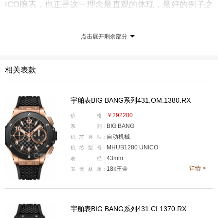
ICO腕表，也正是这一理念最直观的体现，最好的例子之
一。
点击展开剩余部分
相关表款
宇舶表BIG BANG系列431.OM.1380.RX
￥292200
价
格：
BIG BANG
系
列：
自动机械
机
芯
类
型：
MHUB1280 UNICO
机
芯
型
号：
43mm
表
径：
详情 >
18k王金
表
壳
材
质：
我们首先来看宇舶拿手的材质使用，全新BIG BANG源型
UNICO腕表目前一共提供五种款式可选，这五款新表中也
呈现了三种宇舶的标志性材质陶瓷、钛金属、王金，比如
宇舶表BIG BANG系列431.CI.1370.RX