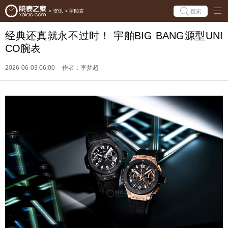
搜索
>
资讯
>
宇舶表
经典还真就永不过时！ 宇舶BIG BANG源型UNI
CO腕表
2026-06-03 06:00
作者：李梦超