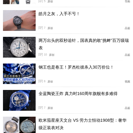
5
原创
导购
皓月之灰，入手不亏！
7
原创
品鉴
两万出头的双秒追针，国表真的敢“挑衅”百万级瑞
表
10
原创
品鉴
钢王也是卷王！罗杰杜彼杀入30万价位！
6
原创
视频
BIG BANG源型UNICO腕表的表壳，也经过重新设计，43
全蓝陶瓷王炸 真力时160周年旗舰有多难得
毫米表径，也在此前的BIG BANG 45毫米、44毫米、42
毫米最常用尺寸之间取得了平衡，不会过分偏大，也为腕
7
原创
品鉴
表的设计留足了表现空间，保持了视觉张力。
欧米茄星座天文台 VS 劳力士恒动1908型：奢华
级正装表对决