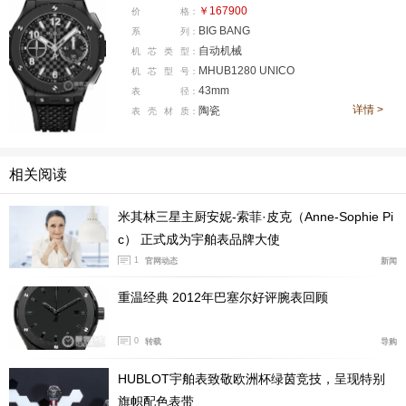
我们看黑色魔力表款完全由黑色陶瓷材质打造，通体全黑
￥167900
价
格：
是那种纯“黑武士”风格，钛金表款都通体选用轻盈的钛金
BIG BANG
系
列：
自动机械
机
芯
类
型：
属制成，主打一个银灰色泽，包括佩戴轻盈特性。钛金陶
MHUB1280 UNICO
机
芯
型
号：
瓷表款配备钛金属表壳及黑色陶瓷表圈，两种宇舶代表材
43mm
表
径：
质做了融合，而图上这枚王金陶瓷表款也是采用18K王金
详情 >
陶瓷
表
壳
材
质：
表壳来跟黑色陶瓷表圈做组合，黑金双色，奢华质感无疑
是最为突出的。
相关阅读
米其林三星主厨安妮-索菲·皮克（Anne-Sophie Pi
c） 正式成为宇舶表品牌大使
1
官网动态
新闻
重温经典 2012年巴塞尔好评腕表回顾
0
转载
导购
HUBLOT宇舶表致敬欧洲杯绿茵竞技，呈现特别
旗帜配色表带