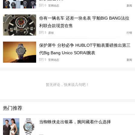
0
官网动态
新闻
王金也作为宇舶最具代表性的独家贵金属合金，就跟市面
你有一辆名车 还差一块名表 宇舶BIG BANG法拉
上常见的玫瑰金还真有着明显区别，王金的色调在常规光
利联合款现货在售
照条件下其实更加红润，或者说温润，完全没有普通玫瑰
3
原创
行情
金那种偏黄或偏粉的质感。也更重要的是，铂金的融入，
保护犀牛 分秒必争 HUBLOT宇舶表重磅推出第三
让王金的硬度与抗氧化能力十分出众，色泽持久性大幅提
代Big Bang Unico SORAI腕表
升。宇舶官方也特别介绍过，这种材质的物理特性非常适
5
官网动态
新闻
合各种高级制表工艺，无论是镜面抛光、缎面拉丝都能呈
现出近乎完美的效果。而在这款BIG BANG源型UNICO腕
表上，我们就能直观感受到这种工艺优势。腕表采用了系
暂无评论，快来说几句吧！
列标志性的三明治式表壳结构，上下两层王金表壳经过抛
光处理，边缘还有倒角，整体看过去特显柔和细腻，光泽
热门推荐
极佳，而上层的表壳中间结构还由缎面拉丝工艺点缀，这
种组合搭配通过强烈的光影对比，极大地增强了腕表的层
当蜘蛛侠走出银幕，腕间藏着什么选择
次感和立体感，也完美诠释了宇舶"融合的艺术"理念。