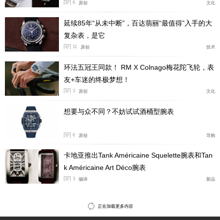
6
原创
文化
延续85年“从未中断”，百达翡丽“最值得”入手的大
复杂表，是它
11
原创
技术
环法五冠王同款！ RM X Colnago梅花陀飞轮，表
友+车迷的终极梦想！
3
原创
文化
想要与众不同？不妨试试酒桶型腕表
陶瓷滚花表圈也是初代BIG BANG的经典设计元素，包括
6
原创
导购
我们可以看到表侧的两个计时按钮使用的是原版的矩形按
卡地亚推出Tank Américaine Squelette腕表和Tan
钮，而不是如今BIG BANG UNICO的圆形泵式按钮。而BI
k Américaine Art Déco腕表
G BANG源型UNICO腕表人体工学设计也得到全面提升，
3
编译
新品
弧形表耳的线条更加流畅，结合上橡胶表带的柔软贴合特
性，大大提升了腕表佩戴舒适度。
正在加载更多内容