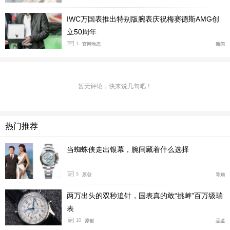
IWC万国表推出特别版腕表庆祝梅赛德斯AMG创
立50周年
1
官网动态
新闻
暂无评论，快来说几句吧！
热门推荐
当蜘蛛侠走出银幕，腕间藏着什么选择
5
原创
导购
两万出头的双秒追针，国表真的敢“挑衅”百万级瑞
表
10
原创
品鉴