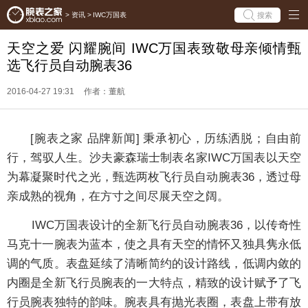
搜索
>
资讯
>
IWC万国表
天空之爱 闪耀腕间 IWC万国表致敬母亲倾情甄
选飞行员自动腕表36
2016-04-27 19:31
作者：董航
[腕表之家 品牌新闻] 秉承初心，历练洒脱；自由前
行，驾驭人生。沙夫豪森瑞士制表名家IWC万国表以天空
为幕凝聚时代之光，甄选两枚飞行员自动腕表36，透过母
亲成熟的视角，在方寸之间尽展天空之阔。
IWC万国表设计的全新飞行员自动腕表36，以传奇性
马克十一腕表为蓝本，使之具有天空的情怀又独具隽永低
调的气质。表盘延续了清晰简约的设计路线，低调内敛的
内圈是全新飞行员腕表的一大特点，精致的设计赋予了飞
行员腕表独特的韵味。腕表具有抛光表圈，表盘上带有放