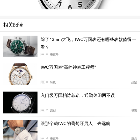
相关阅读
除了43mm大飞，IWC万国表还有哪些表款值得一
看？
6
表家号
IWC万国表飞行员自动腕表36（型号：324006）搭
IWC万国表“高档钟表工程师”
载镀银表盘，如天上的明月在黑夜中与日同耀。精钢表链
0
与抛光表圈和镀银表盘相得益彰，简洁明朗。
转载
品鉴
入门级万国柏涛菲诺，通勤休闲两不误
2
原创
视频
跟那个戴IWC的葡萄牙男人，去远航
4
表家号
新品