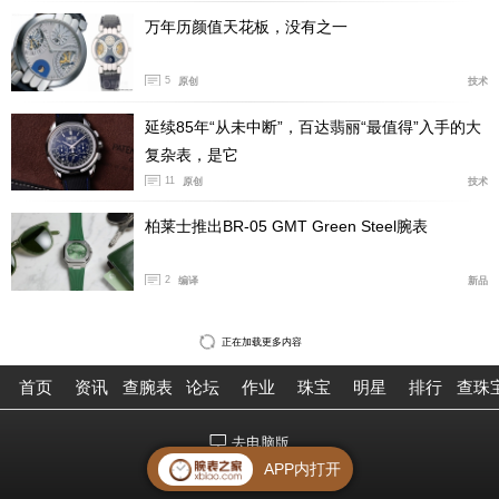
万年历颜值天花板，没有之一
5
原创
技术
延续85年“从未中断”，百达翡丽“最值得”入手的大
复杂表，是它
11
原创
技术
柏莱士推出BR-05 GMT Green Steel腕表
2
编译
新品
正在加载更多内容
首页
资讯
查腕表
论坛
作业
珠宝
明星
排行
查珠
去电脑版
APP内打开
©2026腕表之家 m.xbiao.com