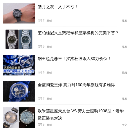
皓月之灰，入手不亏！
7
原创
品鉴
芝柏桂冠只是鹦鹉螺和皇家橡树的完美平替？
9
原创
品鉴
钢王也是卷王！罗杰杜彼杀入30万价位！
6
原创
视频
全蓝陶瓷王炸 真力时160周年旗舰有多难得
7
原创
品鉴
欧米茄星座天文台 VS 劳力士恒动1908型：奢华
级正装表对决
6
原创
文化