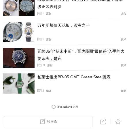
级正装表对决
6
原创
文化
万年历颜值天花板，没有之一
5
原创
技术
延续85年“从未中断”，百达翡丽“最值得”入手的大
复杂表，是它
11
原创
技术
配备棕色小牛皮表带和折叠表扣的大型飞行员单按钮
柏莱士推出BR-05 GMT Green Steel腕表
计时腕表“小王子”特别版通过I WC万国表各大精品店、授
权零售伙伴以及品牌官网IWC.cn全面供售。另外还可以
2
编译
新品
参与My IWC计划，经登记便可在标准2年国际保修之外再
享受6年延保礼遇。
正在加载更多内容
写评论