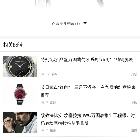
点击展开剩余部分
相关阅读
特别纪念 品鉴万国葡萄牙系列“75周年”精钢腕表
单按钮计时功能仅由一个集成于表冠的单按钮控制，
12
因此特别实用和人性化。按动一次按钮，计时开始。第二
原创
品鉴
次按动按钮，计时停止。12点钟位置的累积计时器最多可
节日戴点“红的”：三只不浮夸、有气质的红盘腕表
显示一个小时的停止时间。当第三次按动按钮，计时功能
推荐
复位归零。
3
原创
导购
致敬法比安·坎塞拉拉 IWC万国表推出工程师计时
码表坎塞拉拉特别限量版
2
编译
新闻