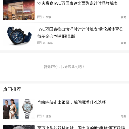
沙夫豪森IWC万国表达文西陶瓷计时品牌腕表
0
转载
新闻
IWC万国表推出海洋时计计时腕表“劳伦斯体育公
益基金会”特别限量版
14
编译
新闻
承袭IWC万国表以特别版腕表致敬世界知名小说《小
暂无评论，快来说几句吧！
王子》的传统，大型飞行员单按钮计时腕表“小王子”特别
版采用 标志性的深蓝色旭日纹表盘。精钢表壳和镀铑指
针令整体设计更加和谐。此外，指针、时标和压嵌数字均
热门推荐
涂覆夜光材料，使表盘即使在夜间也清晰易读。
当蜘蛛侠走出银幕，腕间藏着什么选择
5
原创
导购
两万出头的双秒追针，国表真的敢“挑衅”百万级瑞