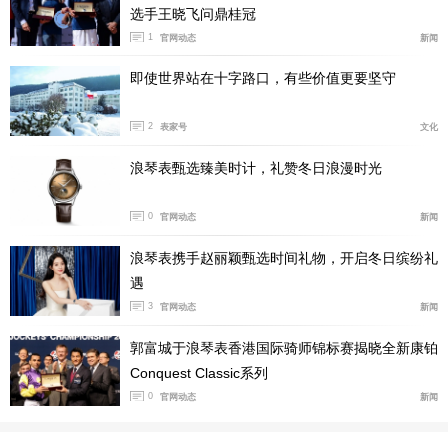
选手王晓飞问鼎桂冠
1
官网动态
新闻
即使世界站在十字路口，有些价值更要坚守
2
表家号
文化
浪琴表甄选臻美时计，礼赞冬日浪漫时光
0
官网动态
新闻
浪琴表携手赵丽颖甄选时间礼物，开启冬日缤纷礼
遇
（晚宴现场）
3
官网动态
新闻
自2007年问世以来，康卡斯潜水系列始终在实用性能
郭富城于浪琴表香港国际骑师锦标赛揭晓全新康铂
与低调优雅之间寻得平衡，陪伴无数探索者踏上征程。今
Conquest Classic系列
年，该系列迎来全面焕新，以更鲜明的个性、更精致的美
0
官网动态
新闻
学，开启运动优雅的崭新篇章。