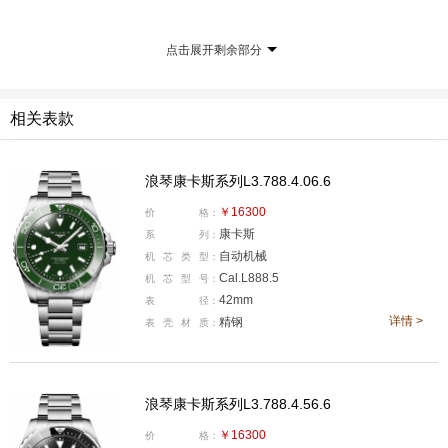
（2026年浪琴表新品预览展区）
优雅从不凝固于静止的瞬间，而是在流动的叙事中徐徐
点击展开剩余部分
展开——以从容的姿态前行，以格调的目光行远。
相关表款
浪琴康卡斯系列L3.788.4.06.6
￥16300
价
格：
康卡斯
系
列：
自动机械
机
芯
类
型：
Cal.L888.5
机
芯
型
号：
42mm
表
径：
详情 >
精钢
表
壳
材
质：
（浪琴表全球总裁Patrick Aoun先生，携手浪琴表中国区
副总裁解琦先生，为来宾介绍新品）
浪琴康卡斯系列L3.788.4.56.6
￥16300
价
格：
新品预览之夜，浪琴表以"Elegance in Motion"为主题