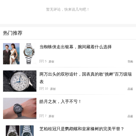
康卡斯潜水系列腕表：全面焕新，致献当代探索者
暂无评论，快来说几句吧！
热门推荐
当蜘蛛侠走出银幕，腕间藏着什么选择
5
原创
导购
两万出头的双秒追针，国表真的敢“挑衅”百万级瑞
表
10
原创
品鉴
焕新设计的表盘展现优雅美学，镶嵌时标覆以Super-Lu
皓月之灰，入手不亏！
miNova夜光涂层，确保清晰读时。系列提供四款表盘选
择：蓝色、黑色与绿色抛光漆面款式，各自呈现深邃的视
7
原创
品鉴
觉层次；更有一款独特的霜蓝色太阳纹表盘，以质感表面
勾勒出迷人的光影变幻。该系列提供五款陶瓷表圈配色，
芝柏桂冠只是鹦鹉螺和皇家橡树的完美平替？