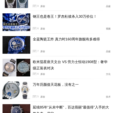
为腕间增添别样风采。除经典黑、蓝色与岩灰色之外，新
9
原创
品鉴
增亮绿色与亮蓝色两种鲜活色调，打造了丰富多元的搭配
组合。
钢王也是卷王！罗杰杜彼杀入30万价位！
6
原创
视频
全蓝陶瓷王炸 真力时160周年旗舰有多难得
7
原创
品鉴
欧米茄星座天文台 VS 劳力士恒动1908型：奢华
级正装表对决
6
原创
文化
万年历颜值天花板，没有之一
作为此次焕新的重要亮点，三款新作首次搭载高品质精
钢米兰编织链带，采用全面缎面拉丝与侧面抛光的双重工
5
原创
技术
艺处理，巧妙契合探索者风格，平衡经典韵味与现代质
延续85年“从未中断”，百达翡丽“最值得”入手的大
感。渐缩式编织结构提供卓越的透气性与舒适度，可微调