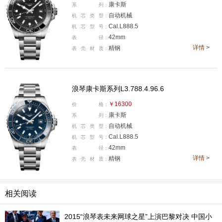
康卡斯
系
列：
举办晚宴。正如浪琴表全球总裁Patrick Aoun先生在晚宴
自动机械
机
芯
类
型：
上的致辞所言："这不仅仅是一句口号，而是浪琴表想要
Cal.L888.5
机
芯
型
号：
42mm
传递的一种生活态度。"作为这一理念的生动写照，浪琴
表
径：
详情 >
精钢
表
壳
材
质：
表全新康卡斯潜水系列应运而生。这种不断前行的优雅哲
学，正是浪琴表持续创新的精神内核。同时，浪琴表全球
总裁Patrick Aoun先生，携手浪琴表中国区副总裁解琦先
浪琴康卡斯系列L3.788.4.96.6
生，率先向来宾介绍了浪琴表全新康卡斯潜水系列腕表。
￥16300
价
格：
康卡斯
系
列：
自动机械
机
芯
类
型：
Cal.L888.5
机
芯
型
号：
42mm
表
径：
详情 >
精钢
表
壳
材
质：
相关阅读
2015“浪琴表未来网球之星”上演巴黎对决 中国小