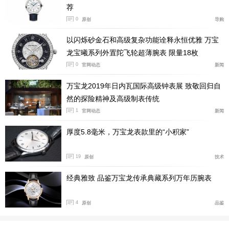
荐
品牌1920与1950年代的设计语言与现代技术创新。我相
0
原创
导购
信，旋转坑纹表圈无表冠腕表将成为美耐华的全新经典，
以闪烁砂金石和高级复杂功能诠释永恒优雅 万宝
并长期留存于系列之中。
龙宝曦系列外置陀飞轮超薄腕表 限量18枚
未来，我们将继续探索
表圈操控功能与反转机芯
（如现搭
0
官网动态
新闻
载于美耐华反转机芯单按钮计时腕表 波尔多红的机
万宝龙2019年日内瓦国际高级钟表展 致敬回归自
芯）。我们不会为追求新而推出机芯，而是深耕根植于品
然的探险精神及高级制表传统
牌基因、真正定义美耐华的标志性特征进行创新。
1
官网动态
新闻
厚度5.8毫米，万宝龙表款里的“小积家”
19
原创
技术
经典雅致 品鉴万宝龙传承典藏系列万年历腕表
4
原创
品鉴