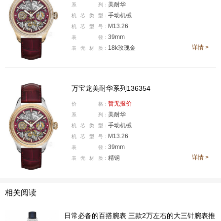
美耐华
系
列：
手动机械
机
芯
类
型：
M13.26
机
芯
型
号：
39mm
表
径：
详情 >
18k玫瑰金
表
壳
材
质：
腕表之家：
今年美耐华推出了旋转坑纹表圈无表冠腕表，
这款作品对美耐华具有怎样的意义？未来我们是否能期待
更多突破边界的设计？
万宝龙美耐华系列136354
Laurent Lecamp：
旋转坑纹表圈无表冠腕表的发布对我们
暂无报价
价
格：
美耐华
意义非凡，它让美耐华重新回到业界焦点：腕表表盘、表
系
列：
手动机械
机
芯
类
型：
扣及包装均
仅标注美耐华品牌名称
，凸显高级制表工坊的
M13.26
机
芯
型
号：
专属身份。
39mm
表
径：
详情 >
精钢
表
壳
材
质：
为纪念这一里程碑，我们特别打造一枚全新机芯，致敬美
耐华传承，并以一项全新功能诠释品牌标志性坑纹表圈。
正如腕表名称所示，全新M15.08机芯摒弃传统表冠实现
相关阅读
上链与调时，两项核心功能均通过表圈完成。在我看来，
日常必备的百搭腕表 三款2万左右的大三针腕表推
这款腕表与其机芯是连接美耐华传统与未来的桥梁，融合