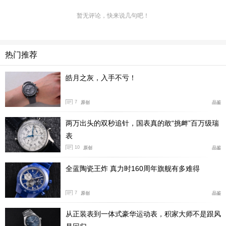
暂无评论，快来说几句吧！
美耐华反转机芯单按钮计时腕表 波尔多红（全球58枚）
腕表之家：
很多钟表爱好者谈及美耐华，都会联想到极致
热门推荐
考究的机芯打磨与出众卓越的计时性能。您认为，究竟哪
些核心特质与元素，才是真正属于美耐华的专属品牌标
皓月之灰，入手不亏！
签？
7
原创
品鉴
Laurent Lecamp：
我为美耐华确立的核心准则，是打造在
两万出头的双秒追针，国表真的敢“挑衅”百万级瑞
市场上几乎无可替代的作品。作为制表工坊，我们拥有极
表
高的辨识度，这源于诸多要素：持续的机芯创新、
一枚机
10
原创
品鉴
芯由一位专属制表师全程手工装配
、深厚的历史传承赋予
全蓝陶瓷王炸 真力时160周年旗舰有多难得
品牌坑纹表圈、V形板桥等标志性识别元素。
此外，我们对哪怕是隐藏的细节也坚持极致完成度。我常
7
原创
品鉴
说：
看不见之处的打磨水准，与看得见之处同样顶级
从正装表到一体式豪华运动表，积家大师不是跟风
—— 例如棘轮蜗形打磨、品牌在维莱尔历史工坊自主研