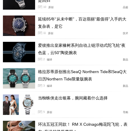
是回归
制的游丝，皆是例证。这份自1858年延续至今、并始终坚
10
原创
品鉴
守的精湛工艺与细节执念，正是美耐华的核心差异。
延续85年“从未中断”，百达翡丽“最值得”入手的大
复杂表，是它
11
原创
技术
爱彼推出皇家橡树系列自动上链浮动式陀飞轮“夜
色蓝，云50”陶瓷腕表
2
编译
新品
格拉苏蒂原创推出SeaQ Northern Tide和SeaQ大
日历Northern Tide限量版腕表
3
编译
新品
当蜘蛛侠走出银幕，腕间藏着什么选择
美耐华旋转坑纹表圈无表冠腕表
5
原创
导购
腕表之家：
为何选择在此时将美耐华在万宝龙集团内确立为独立实体？推
动这一战略决策的关键因素是什么？
环法五冠王同款！ RM X Colnago梅花陀飞轮，表