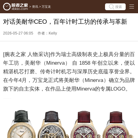
搜索
>
资讯
>
万宝龙
对话美耐华CEO，百年计时工坊的传承与革新
2026-05-27 06:05
作者：Kelly
[
腕表之家
人物采访]
作为瑞士高级制表史上极具分量的百
年工坊，美耐华（Minerva） 自 1858 年创立以来，便以
精湛机芯打磨、传奇计时机芯与深厚历史底蕴享誉业界。
在今年4月，万宝龙正式将美耐华（Minerva）确立为品牌
旗下的自主实体，在作品上使用Minerva的专属LOGO。