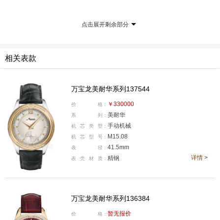
点击展开剩余部分
相关表款
万宝龙美耐华系列137544
￥330000
价
格：
伴随全新时计作品问世，我们与美耐华CEO Laurent Leca
美耐华
系
列：
手动机械
机
芯
类
型：
mp 先生展开对话，一同走进美耐华的制表世界。
M15.08
机
芯
型
号：
41.5mm
表
径：
详情 >
精钢
表
壳
材
质：
万宝龙美耐华系列136384
暂无报价
价
格：