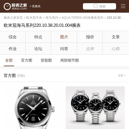
>
查腕表
搜索
腕表之家首页
>
欧米茄手表
>
海马系列
>
AQUA TERRA 150米腕表系列
>
220.10.38.20.01.004
欧米茄海马系列220.10.38.20.01.004腕表
综合
特点
图片
报价
文章
作业
论坛
问答
点评
心得
全部
官方图
背面图
局部细节图
官方图
(5张)
全部 >