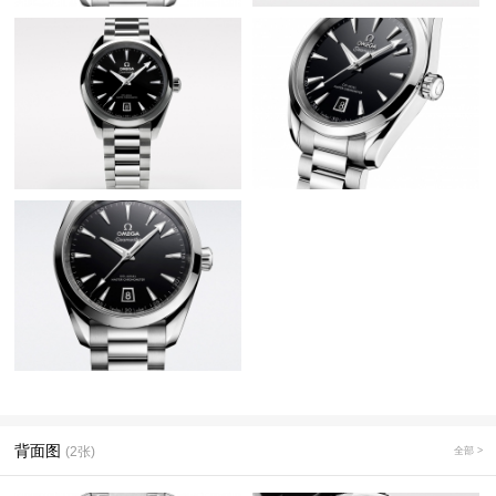
背面图
(2张)
全部 >