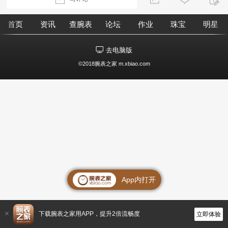
首页
资讯
查腕表
论坛
作业
珠宝
明星
去电脑版
©2018腕表之家 m.xbiao.com
App内打开
下载腕表之家用APP，提升2倍流畅度
立即体验