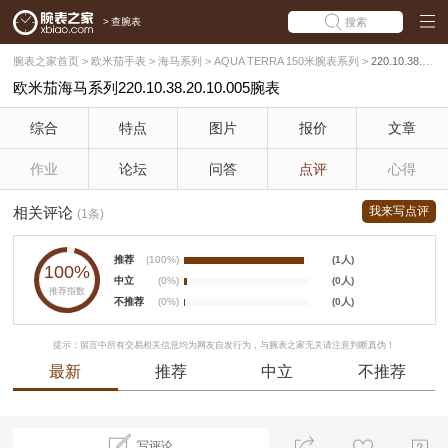
>
查腕表
搜索
腕表之家首页
>
欧米茄手表
>
海马系列
>
AQUA TERRA 150米腕表系列
>
220.10.38.20.10.005
欧米茄海马系列220.10.38.20.10.005腕表
综合
特点
图片
报价
文章
作业
论坛
问答
点评
心得
相关评论
我来写点评
(1条)
推荐
(100%)
(1人)
100%
中立
(0%)
(0人)
推荐指数
不推荐
(0%)
(0人)
提示：留言中所有交易相关信息均为网友自发行为，与腕表之家无关请注意判断真伪！
最新
推荐
中立
不推荐
写评论