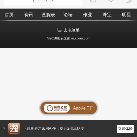
首页
资讯
查腕表
论坛
作业
珠宝
明星
去电脑版
©2018腕表之家 m.xbiao.com
App内打开
下载腕表之家用APP，提升2倍流畅度
立即体验