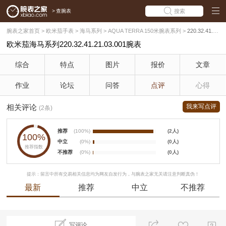
>
查腕表
搜索
腕表之家首页
>
欧米茄手表
>
海马系列
>
AQUA TERRA 150米腕表系列
>
220.32.41.21.03.001
欧米茄海马系列220.32.41.21.03.001腕表
综合
特点
图片
报价
文章
作业
论坛
问答
点评
心得
相关评论
我来写点评
(2条)
推荐
(100%)
(2人)
100%
中立
(0%)
(0人)
推荐指数
不推荐
(0%)
(0人)
提示：留言中所有交易相关信息均为网友自发行为，与腕表之家无关请注意判断真伪！
最新
推荐
中立
不推荐
写评论