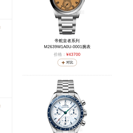
错
帝舵皇者系列
M2639W1A0U-0001腕表
价格：
¥43700
对比
错