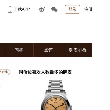
下载APP
登录
注册
问答
点评
购表心得
同价位喜欢人数最多的腕表
入对比
错