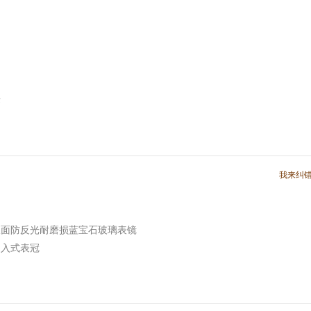
标
我来纠
双面防反光耐磨损蓝宝石玻璃表镜
旋入式表冠