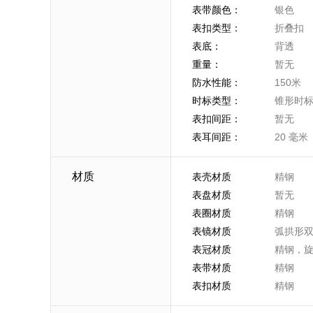
表带颜色：
银色
表扣类型：
折叠扣
表底：
背透
重量：
暂无
防水性能：
150米
时标类型：
锥形时
表扣间距：
暂无
表耳间距：
20 毫米
材质
表壳材质
精钢
表盘材质
暂无
表圈材质
精钢
表镜材质
弧拱形
表冠材质
精钢，
表带材质
精钢
表扣材质
精钢