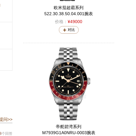
错
欧米茄超霸系列
522.30.38.50.04.001腕表
价格：
¥49000
对比
提问>>
帝舵碧湾系列
M7939G1A0NRU-0003腕表
8
个回答