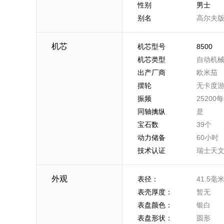
性别
男士
别名
高尔夫
机芯
机芯型号
8500
机芯类型
自动机
出产厂商
欧米茄
摆轮
无卡度
振频
2520
同轴擒纵
是
宝石数
39个
动力储备
60小时
技术认证
瑞士天
外观
表径：
41.5毫
表壳厚度：
暂无
表盘颜色：
银白
表盘形状：
圆形