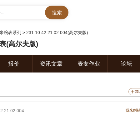
..
50米腕表系列
>
231.10.42.21.02.004(高尔夫版)
4腕表(高尔夫版)
报价
资讯文章
表友作业
论坛
加
42.21.02.004
我来纠
械