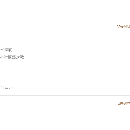
版
我来纠
械
游丝摆轮
0每小时振荡次数
文台认证
米
我来纠