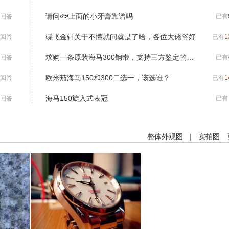
请问🐟上面的小牙膏靠谱吗
回答
已有
碟飞金针关于不懂就问就是了哈，各位大佬爷好
回答
已有
1
求购一条原装海马300钢带，支持三方鉴定的来。
回答
已有
欧米茄海马150和300二选一，该选谁？
回答
已有
1
海马150旋入式表冠
回答
已有
整体外观图
|
实拍图