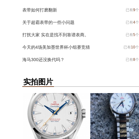
表带如何打磨翻新
已有
9
个
关于超霸表带的一些小问题
已有
4
个
打扰大家 实在是找不到靠谱表商。
已有
5
个
今天的4场美加墨世界杯小组赛竞猜
已有
10
个
海马300还没换代吗？
已有
8
个
实拍图片