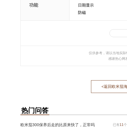
功能
日期显示
防磁
仅供参考，请以当地实际
感谢热心网
<返回欧米茄海马系
热门问答
欧米茄300保养后走的比原来快了，正常吗
已有
11
个