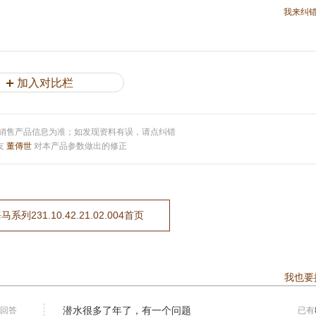
我来纠
加入对比栏
销售产品信息为准；如发现资料有误，请点纠错
友
董傳世
对本产品参数做出的修正
列231.10.42.21.02.004首页
我也要
潜水很多了年了，有一个问题
回答
已有