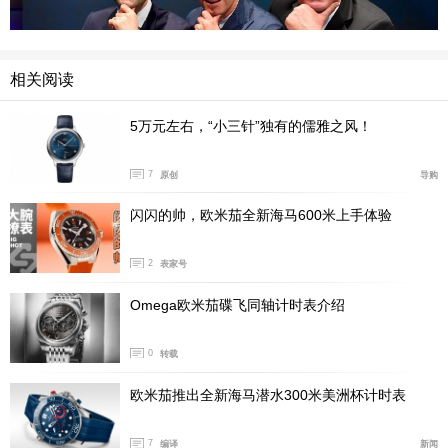
相关阅读
5万元左右，“小三针”独有的儒雅之风！
海马系列海洋宇宙“深海之黑”腕表搭载Calibre 8906机芯，经过业内最
7
原创
导购
高水平的至臻天文台认证，能够抵抗高达15,000高斯的强大磁场，欧米茄
制表师现场展示腕表的非凡抗磁性能。
闪闪的帅，欧米茄全新海马600米上手体验
2
表家号
Omega欧米茄碟飞同轴计时表介绍
0
转载
欧米茄推出全新海马潜水300米美洲杯计时表
7
编译
新闻