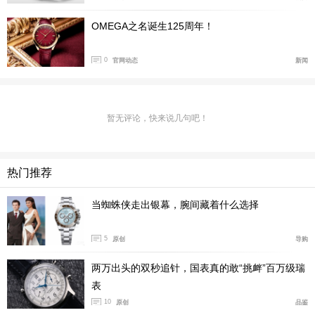
OMEGA之名诞生125周年⁠！
0
官网动态
新闻
暂无评论，快来说几句吧！
热门推荐
当蜘蛛侠走出银幕，腕间藏着什么选择
5
原创
导购
两万出头的双秒追针，国表真的敢“挑衅”百万级瑞
未来几个月内，新一代腕表将在世界各地陆续推出。（图/文 腕表之
表
家 许朝阳）
10
原创
品鉴