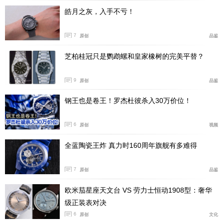
皓月之灰，入手不亏！
7
原创
品鉴
芝柏桂冠只是鹦鹉螺和皇家橡树的完美平替？
9
原创
品鉴
钢王也是卷王！罗杰杜彼杀入30万价位！
6
原创
视频
全蓝陶瓷王炸 真力时160周年旗舰有多难得
7
原创
品鉴
欧米茄星座天文台 VS 劳力士恒动1908型：奢华
级正装表对决
6
原创
文化