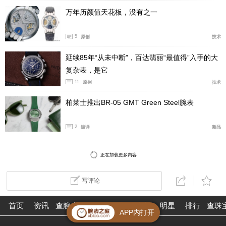
万年历颜值天花板，没有之一
5
原创
技术
延续85年“从未中断”，百达翡丽“最值得”入手的大
复杂表，是它
11
原创
技术
柏莱士推出BR-05 GMT Green Steel腕表
2
编译
新品
正在加载更多内容
写评论
首页
资讯
查腕表
论坛
作业
珠宝
明星
排行
查珠
APP内打开