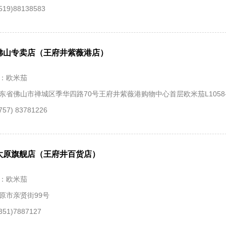
19)88138583
佛山专卖店（王府井紫薇港店）
：欧米茄
东省佛山市禅城区季华四路70号王府井紫薇港购物中心首层欧米茄L1058-
57) 83781226
太原旗舰店（王府井百货店）
：欧米茄
原市亲贤街99号
51)7887127