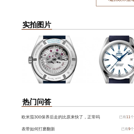
实拍图片
热门问答
欧米茄300保养后走的比原来快了，正常吗
已有
11
个
表带如何打磨翻新
已有
9
个