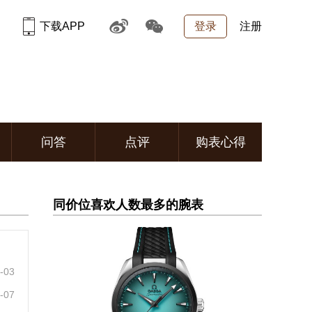
下载APP
登录
注册
问答
点评
购表心得
同价位喜欢人数最多的腕表
03
07