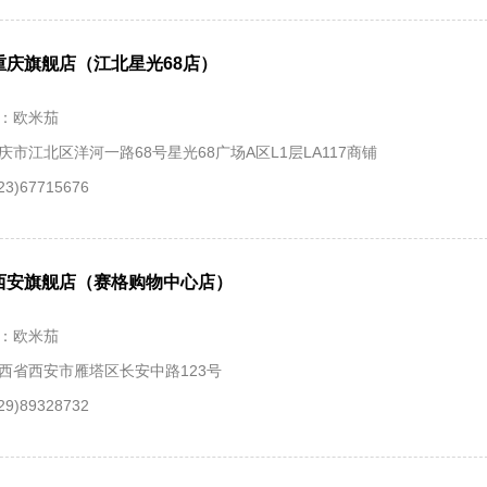
重庆旗舰店（江北星光68店）
：欧米茄
庆市江北区洋河一路68号星光68广场A区L1层LA117商铺
3)67715676
西安旗舰店（赛格购物中心店）
：欧米茄
西省西安市雁塔区长安中路123号
9)89328732