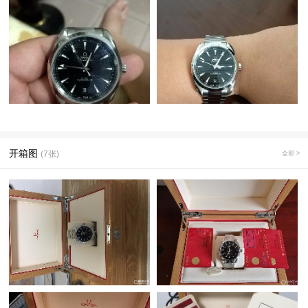
开箱图
(7张)
全部 >