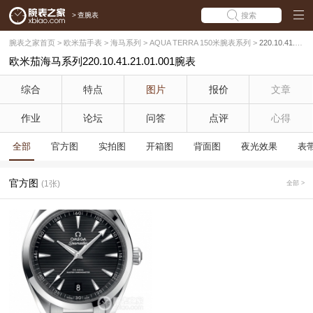
>
查腕表
搜索
腕表之家首页
>
欧米茄手表
>
海马系列
>
AQUA TERRA 150米腕表系列
>
220.10.41.21.01.001
欧米茄海马系列220.10.41.21.01.001腕表
综合
特点
图片
报价
文章
作业
论坛
问答
点评
心得
全部
官方图
实拍图
开箱图
背面图
夜光效果
表
官方图
(1张)
全部 >