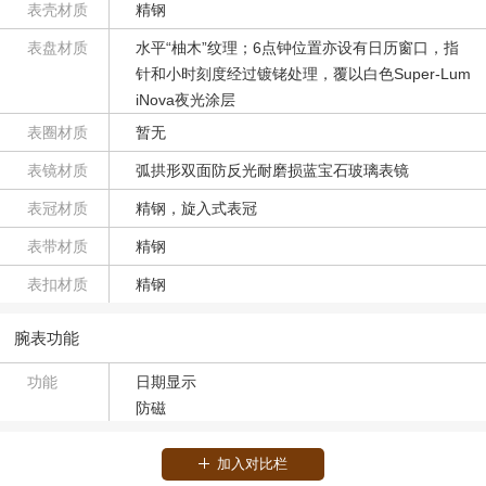
表壳材质
精钢
表盘材质
水平“柚木”纹理；6点钟位置亦设有日历窗口，指
针和小时刻度经过镀铑处理，覆以白色Super-Lum
iNova夜光涂层
表圈材质
暂无
表镜材质
弧拱形双面防反光耐磨损蓝宝石玻璃表镜
表冠材质
精钢，旋入式表冠
表带材质
精钢
表扣材质
精钢
腕表功能
功能
日期显示
防磁
加入对比栏