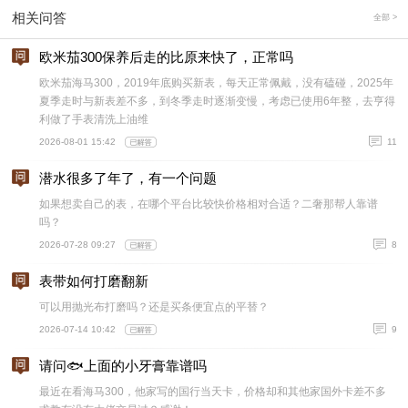
相关问答
全部 >
欧米茄300保养后走的比原来快了，正常吗
欧米茄海马300，2019年底购买新表，每天正常佩戴，没有磕碰，2025年
夏季走时与新表差不多，到冬季走时逐渐变慢，考虑已使用6年整，去亨得
利做了手表清洗上油维
2026-08-01 15:42
11
潜水很多了年了，有一个问题
如果想卖自己的表，在哪个平台比较快价格相对合适？二奢那帮人靠谱
吗？
2026-07-28 09:27
8
表带如何打磨翻新
可以用抛光布打磨吗？还是买条便宜点的平替？
2026-07-14 10:42
9
请问🐟上面的小牙膏靠谱吗
最近在看海马300，他家写的国行当天卡，价格却和其他家国外卡差不多