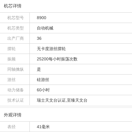
机芯详情
机芯型号
8900
机芯类型
自动机械
出产厂商
36
摆轮
无卡度游丝摆轮
振频
25200每小时振荡次数
同轴擒纵
是
游丝
硅游丝
动力储备
60小时
技术认证
瑞士天文台认证,至臻天文台
外观详情
表径
41毫米