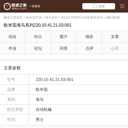
>
查腕表
搜索
腕表之家首页
>
欧米茄手表
>
海马系列
>
AQUA TERRA 150米腕表系列
>
220.10.41.21.03.001
欧米茄海马系列220.10.41.21.03.001
综合
特点
图片
报价
文章
作业
论坛
问答
点评
心得
主要参数
型号
220.10.41.21.03.001
品牌
欧米茄
系列
海马
机芯类型
自动机械
性别
男士