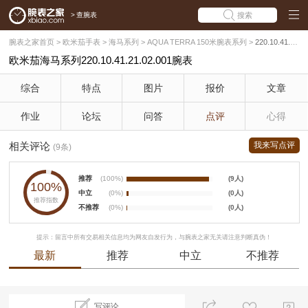
>
查腕表
搜索
腕表之家首页
>
欧米茄手表
>
海马系列
>
AQUA TERRA 150米腕表系列
>
220.10.41.21.02.001
欧米茄海马系列220.10.41.21.02.001腕表
综合
特点
图片
报价
文章
作业
论坛
问答
点评
心得
相关评论
我来写点评
(9条)
推荐
(100%)
(9人)
100%
中立
(0%)
(0人)
推荐指数
不推荐
(0%)
(0人)
提示：留言中所有交易相关信息均为网友自发行为，与腕表之家无关请注意判断真伪！
最新
推荐
中立
不推荐
写评论