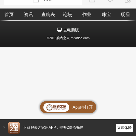
首页
资讯
查腕表
论坛
作业
珠宝
明星
去电脑版
©2018腕表之家 m.xbiao.com
App内打开
下载腕表之家用APP，提升2倍流畅度
立即体验