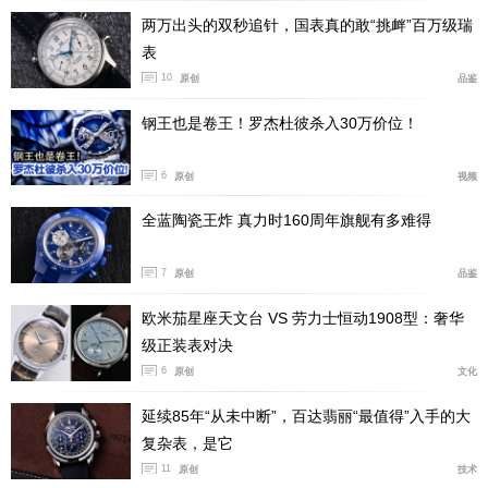
两万出头的双秒追针，国表真的敢“挑衅”百万级瑞
表
10
原创
品鉴
钢王也是卷王！罗杰杜彼杀入30万价位！
6
原创
视频
全蓝陶瓷王炸 真力时160周年旗舰有多难得
7
原创
品鉴
欧米茄星座天文台 VS 劳力士恒动1908型：奢华
级正装表对决
6
原创
文化
延续85年“从未中断”，百达翡丽“最值得”入手的大
复杂表，是它
11
原创
技术