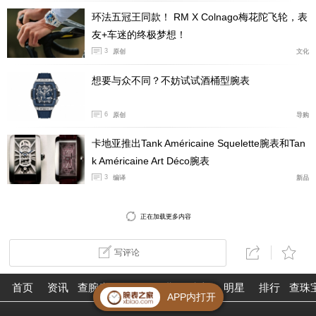
环法五冠王同款！ RM X Colnago梅花陀飞轮，表
友+车迷的终极梦想！
3
原创
文化
想要与众不同？不妨试试酒桶型腕表
6
原创
导购
卡地亚推出Tank Américaine Squelette腕表和Tan
k Américaine Art Déco腕表
3
编译
新品
正在加载更多内容
写评论
首页
资讯
查腕表
论坛
作业
珠宝
明星
排行
查珠
APP内打开