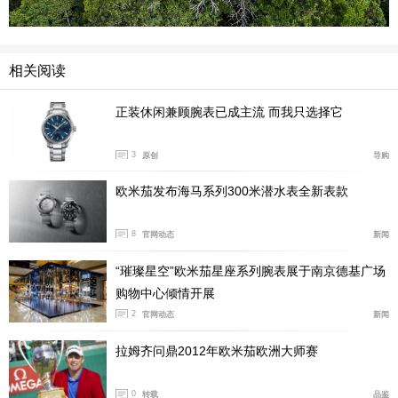
相关阅读
正装休闲兼顾腕表已成主流 而我只选择它
3
原创
导购
欧米茄发布海马系列300米潜水表全新表款
8
官网动态
新闻
“璀璨星空”欧米茄星座系列腕表展于南京德基广场
购物中心倾情开展
2
官网动态
新闻
拉姆齐问鼎2012年欧米茄欧洲大师赛
0
转载
品鉴