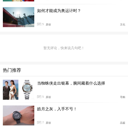
如何才能成为奥运计时？
5
原创
文化
暂无评论，快来说几句吧！
热门推荐
当蜘蛛侠走出银幕，腕间藏着什么选择
5
原创
导购
皓月之灰，入手不亏！
7
原创
品鉴