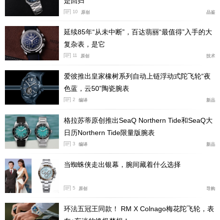
是回归
以代表各个项目的世界纪录。倘若领先的运动员完成比赛
10
原创
品鉴
之时超越了这条“虚拟纪录线”，这意味着新的世界纪录的
延续85年“从未中断”，百达翡丽“最值得”入手的大
诞生。
复杂表，是它
11
原创
技术
爱彼推出皇家橡树系列自动上链浮动式陀飞轮“夜
色蓝，云50”陶瓷腕表
2
编译
新品
格拉苏蒂原创推出SeaQ Northern Tide和SeaQ大
日历Northern Tide限量版腕表
3
编译
新品
当蜘蛛侠走出银幕，腕间藏着什么选择
高速摄像机
5
原创
导购
若比赛成绩存在任何争议，欧米茄的高速摄像机可为裁判
提供补充依据。该项技术在2008年北京奥运会游泳比赛中
环法五冠王同款！ RM X Colnago梅花陀飞轮，表
经受住了考验。当时，电子计时系统显示，迈克尔·菲尔