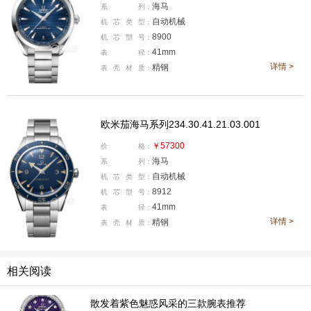
海马
系
列：
自动机械
机
芯
类
型：
8900
机
芯
型
号：
41mm
表
径：
详情 >
精钢
表
壳
材
质：
欧米茄海马系列234.30.41.21.03.001
￥57300
价
格：
海马
系
列：
自动机械
机
芯
类
型：
8912
机
芯
型
号：
游泳排名指示灯
41mm
表
径：
游泳排名指示灯安置在起跳台上，帮助运动员和观众更好
详情 >
精钢
表
壳
材
质：
地知晓赛况。比赛结束之时，运动员的起跳台上显示一个
光点代表第一名，两个光点代表第二名，而三个光点则代
相关阅读
表第三名。
散发着紫色魅惑风采的三款腕表推荐