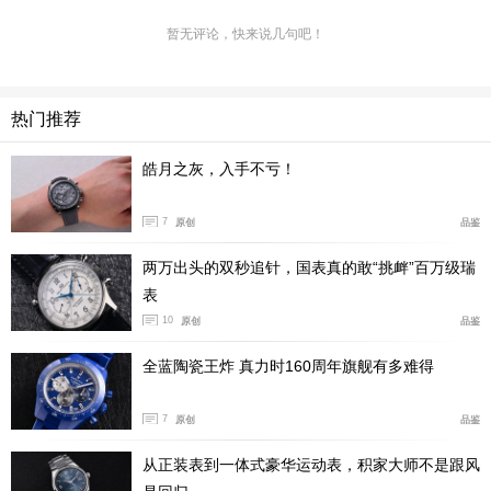
根据自身需求，更好地调整出发姿势。
暂无评论，快来说几句吧！
热门推荐
皓月之灰，入手不亏！
7
原创
品鉴
两万出头的双秒追针，国表真的敢“挑衅”百万级瑞
表
屏幕图表显示技术
10
原创
品鉴
欧米茄的屏幕图表显示技术改善了电视观众观看游泳比赛
全蓝陶瓷王炸 真力时160周年旗舰有多难得
的体验。在每场比赛开始前，电视屏幕能够显示所有参赛
者的姓名、泳道以及国籍。而比赛一结束，在比赛泳道上
7
原创
品鉴
会标注出前三名的姓名和排名。同样受电视观众欢迎的是
从正装表到一体式豪华运动表，积家大师不是跟风
虚拟纪录线，电视屏幕上会有一条电子红线横跨泳池，用