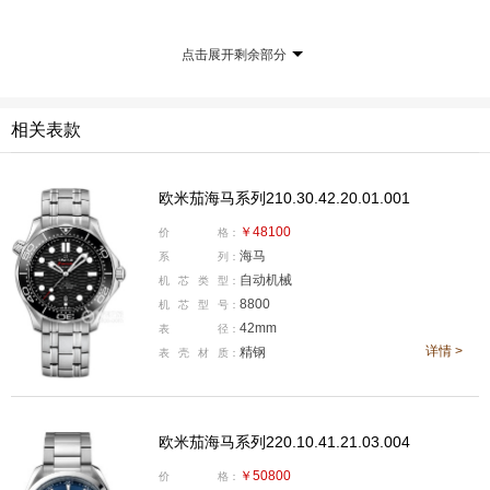
机械秒表的计时时代早已成为历史。如今，欧米茄使用量
点击展开剩余部分
子计时器为赛事计时，分辨率提升至百万分之一秒。
相关表款
欧米茄海马系列210.30.42.20.01.001
￥48100
价
格：
海马
系
列：
自动机械
机
芯
类
型：
8800
机
芯
型
号：
游泳触摸板
42mm
表
径：
详情 >
精钢
表
壳
材
质：
自1967年以来，触摸板已经成为游泳运动中重要且精准的
计时设备。在游泳比赛中，当选手游到终点时，可以向泳
道终点的触摸板施加1.5-2.5千克的压力来自动“停止计
欧米茄海马系列220.10.41.21.03.004
时”，从而获取精准的比赛结果。
￥50800
价
格：