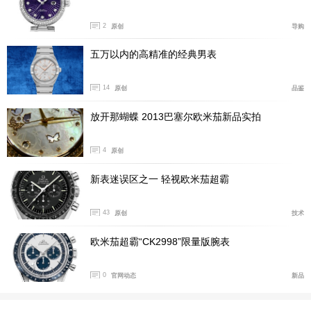
2
原创
导购
五万以内的高精准的经典男表
14
原创
品鉴
放开那蝴蝶 2013巴塞尔欧米茄新品实拍
4
原创
新表迷误区之一 轻视欧米茄超霸
起跳台
43
原创
技术
每个起跳台都拥有起跳犯规检测系统和声学起跳装置，可
确保所有参赛者同时听见起跳信号。欧米茄仰泳出发壁架
欧米茄超霸“CK2998”限量版腕表
可以提升仰泳运动员出发时的启动蹬力和入水后的轨迹，
0
官网动态
新品
可以让运动员在起跳时距离水面位置更高。同时，仰泳出
发壁架的高度也可以调节至多个位置，运动员可在出发时