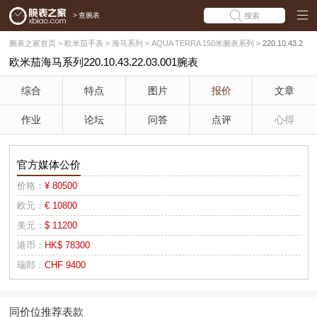
>
查腕表
搜索
腕表之家首页
>
欧米茄手表
>
海马系列
>
AQUA TERRA 150米腕表系列
>
220.10.43.2
欧米茄海马系列220.10.43.22.03.001腕表
2.03.001(限量版世界时腕表)
综合
特点
图片
报价
文章
作业
论坛
问答
点评
心得
官方媒体公价
价格：
¥ 80500
欧元：
€ 10800
美元：
$ 11200
港币：
HK$ 78300
瑞郎：
CHF 9400
同价位推荐表款