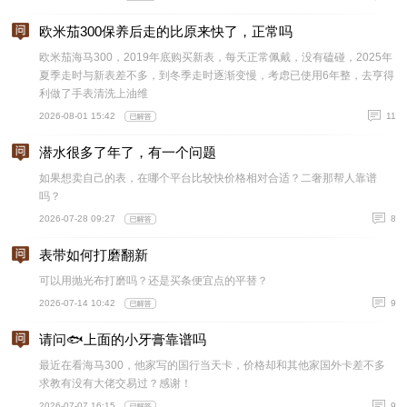
欧米茄300保养后走的比原来快了，正常吗
欧米茄海马300，2019年底购买新表，每天正常佩戴，没有磕碰，2025年
夏季走时与新表差不多，到冬季走时逐渐变慢，考虑已使用6年整，去亨得
利做了手表清洗上油维
2026-08-01 15:42
11
潜水很多了年了，有一个问题
如果想卖自己的表，在哪个平台比较快价格相对合适？二奢那帮人靠谱
吗？
2026-07-28 09:27
8
表带如何打磨翻新
可以用抛光布打磨吗？还是买条便宜点的平替？
2026-07-14 10:42
9
请问🐟上面的小牙膏靠谱吗
最近在看海马300，他家写的国行当天卡，价格却和其他家国外卡差不多
求教有没有大佬交易过？感谢！
2026-07-07 16:15
9