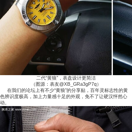
二代“黄狼”，表盘设计更简洁
（图源：表友@XB_GRa3gP7q）
在我们的论坛上有不少“黄狼”的分享贴，百年灵标志性的黄
色辨识度极高，加上力量感十足的外观，免不了让硬汉怦然心
动。