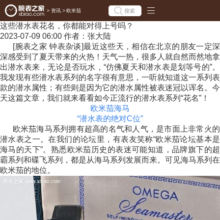
搜索
>
资讯
>
欧米茄
这些潜水表花名，你都能对得上号吗？
2023-07-09 06:00
作者：张大陆
[腕表之家 钟表杂谈]最近这些天，相信在北京的朋友一定深
深感受到了夏天带来的火热！天气一热，很多人就自然而然地拿
出潜水表来，无论是否玩水，“仿佛夏天和潜水表是划等号的”。
我发现有些潜水表系列的名字很有意思，一听就知道这一系列表
款的潜水属性；有些则是因为它的潜水属性被表迷冠以诨名。今
天这篇文章，我们就来看看如今正流行的潜水表系列“花名”！
欧米茄海马
“潜水表的绝对C位”
欧米茄海马系列拥有超高的名气和人气，是市面上非常火的
潜水表之一。在我们的论坛里，有表友笑称“欧米茄论坛基本是
海马的天下”。熟悉欧米茄历史的表迷可能知道，品牌旗下的超
霸系列和碟飞系列，都是从海马系列发展而来。可见海马系列在
欧米茄的地位。