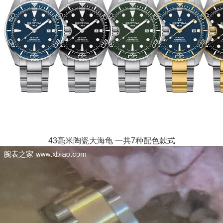
43毫米陶瓷大海龟 一共7种配色款式