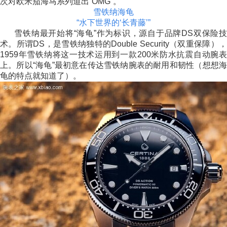
次对欧米茄海马系列道出“OMG”。
雪铁纳海龟
“水下世界的‘长青藤’”
雪铁纳最开始将“海龟”作为标识，源自于品牌DS双保险技
术。所谓DS，是雪铁纳独特的Double Security（双重保障），
1959年雪铁纳将这一技术运用到一款200米防水抗震自动腕表
上。所以“海龟”最初意在传达雪铁纳腕表的耐用和韧性（想想海
龟的特点就知道了）。