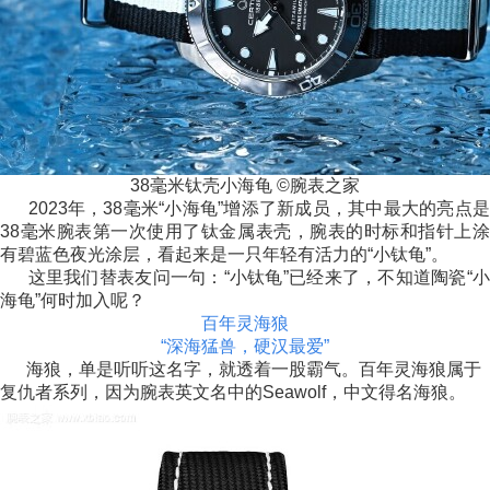
38毫米钛壳小海龟 ©腕表之家
2023年，38毫米“小海龟”增添了新成员，其中最大的亮点是
38毫米腕表第一次使用了钛金属表壳，腕表的时标和指针上涂
有碧蓝色夜光涂层，看起来是一只年轻有活力的“小钛龟”。
这里我们替表友问一句：“小钛龟”已经来了，不知道陶瓷“小
海龟”何时加入呢？
百年灵海狼
“深海猛兽，硬汉最爱”
海狼，单是听听这名字，就透着一股霸气。百年灵海狼属于
复仇者系列，因为腕表英文名中的Seawolf，中文得名海狼。