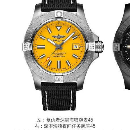
左：复仇者深潜海狼腕表45
右：深潜海狼夜间任务腕表45