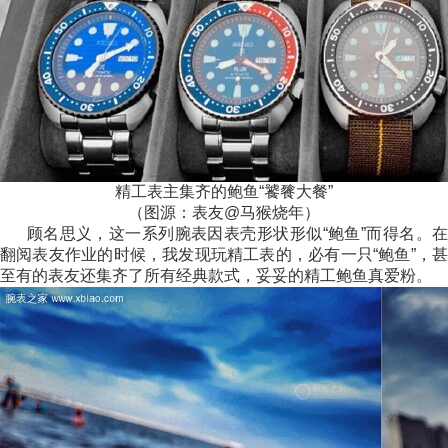
精工表主集齐的鲍鱼“饕餮大餐”
（图源：表友@马猴烧年）
顾名思义，这一系列腕表因表壳形状形似“鲍鱼”而得名。在
翻阅表友作业的时候，我发现玩精工表的，必有一只“鲍鱼”，甚
至有的表友还集齐了所有经典款式，妥妥的精工鲍鱼真爱粉。