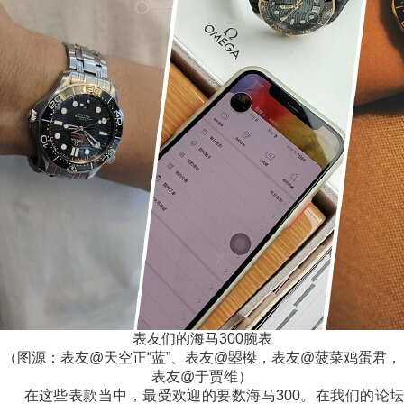
表友们的海马300腕表
（图源：表友@天空正“蓝”、表友@曌榤，表友@菠菜鸡蛋君，
表友@于贾维）
在这些表款当中，最受欢迎的要数海马300。在我们的论坛