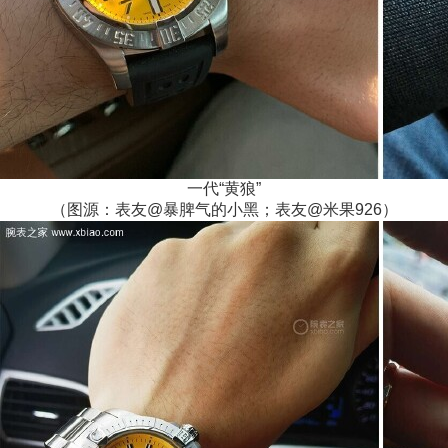
一代“黄狼”
（图源：表友@暴脾气的小黑；表友@米果926）