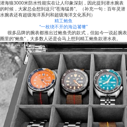
潜海狼3000米防水性能实在让人印象深刻，因此提到潜水腕表
的时候，大家总会想到这只“苍海猛兽”。（补充一句：百年灵潜
水腕表还有超级海洋系列和超级海洋文化系列）
精工鲍鱼
“一枚绕不开的海边饕餮”
很多品牌的腕表都推出过鲍鱼壳的款式，但如今一说起腕表
圈里的“鲍鱼”，大多数人还是会马上想到精工鲍鱼款潜水表。