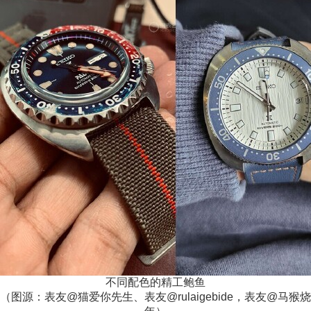
不同配色的精工鲍鱼
（图源：表友@猫爱你先生、表友@rulaigebide，表友@马猴烧