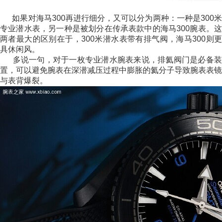
如果对海马300再进行细分，又可以分为两种：一种是300米
专业潜水表，另一种是被划分在传承表款中的海马300腕表。这
两者最大的区别在于，300米潜水表带有排气阀，海马300则更
具休闲风。
多说一句，对于一枚专业潜水腕表来说，排氦阀门是必备装
置，可以避免腕表在深潜减压过程中膨胀的氦分子导致腕表表镜
与表背爆裂。