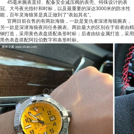
45毫米腕表直径、配备安全减压阀的表壳、特殊设计的表
冠、大号夜光指针和时标，以及最重要的深达3000米的防水性
能，百年灵海狼算是真正做到了“表如其名”。
官网目前在售的有两款海狼，一款是复仇者深潜海狼腕表，
另一款是深潜海狼夜间任务腕表。两款最大的区别在于前者由精
钢打造，采用黄色表盘搭配条形时标；后者由钛金属打造，采用
黑色表盘搭配阿拉伯数字和条形时标。