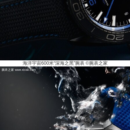
海洋宇宙600米“深海之黑”腕表 ©腕表之家