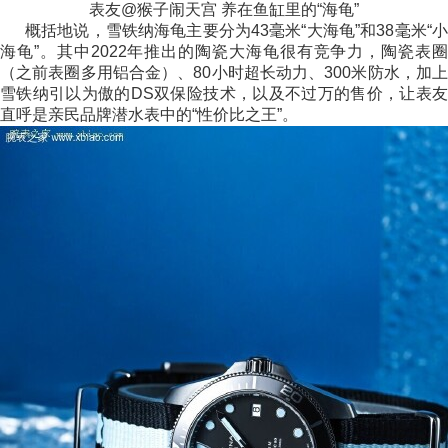
表友@猴子闹天宫 养在鱼缸里的“海龟”
概括地说，雪铁纳海龟主要分为43毫米“大海龟”和38毫米“小
海龟”。其中2022年推出的陶瓷大海龟很有竞争力，陶瓷表圈
（之前表圈多用铝合金）、80小时超长动力、300米防水，加上
雪铁纳引以为傲的DS双保险技术，以及不过万的售价，让表友
直呼是亲民品牌潜水表中的“性价比之王”。