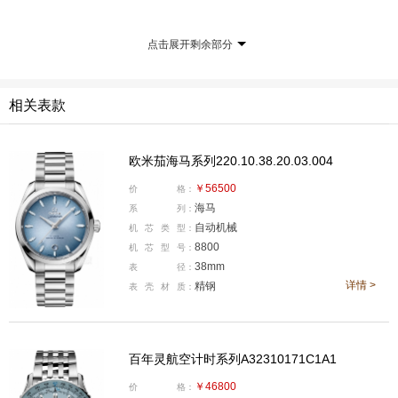
点击展开剩余部分
相关表款
产品型号:A32310171C1A1
欧米茄海马系列220.10.38.20.03.004
国内公价:￥44200
￥56500
价
格：
腕表直径:41毫米
海马
系
列：
表壳厚度:11.65毫米
自动机械
机
芯
类
型：
机芯类型:自动机械
8800
机
芯
型
号：
38mm
表
径：
机芯型号:Cal.32
详情 >
精钢
表
壳
材
质：
表壳材质:精钢
防水深度:30米
表款详情：
https://www.xbiao.com/breitling/99746/
百年灵航空计时系列A32310171C1A1
腕表点评：
百年灵航空计时1系列GMT腕表是在清爽的冰
￥46800
价
格：