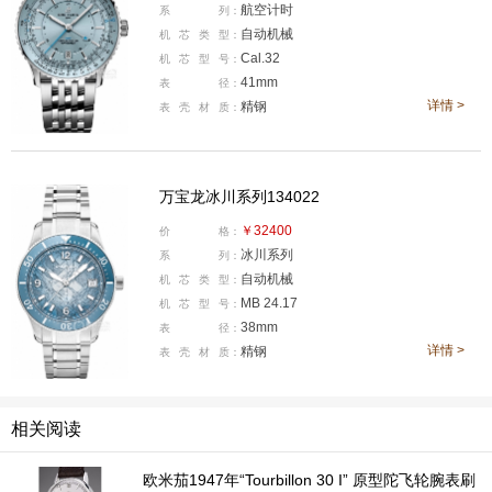
航空计时
系
列：
蓝盘上搭配出优越的实用性。作为专为飞行员设计的专业
自动机械
机
芯
类
型：
时计，配备了百年灵标志性的环形飞行滑尺的经典设计，
Cal.32
机
芯
型
号：
还有GMT功能。24小时刻度被巧妙地设于盘面中央，6点
41mm
表
径：
钟位置的日期显示窗口。冰蓝色的盘面搭配太阳放射纹装
详情 >
精钢
表
壳
材
质：
饰十分清透，GMT指针的顶部三角和秒针均采用蓝色设
计，与盘面相呼应，使整体设计更加统一和谐。41毫米的
万宝龙冰川系列134022
表壳之下搭载的是经过瑞士官方天文台（COSC）认证的
32机芯，42小时的动力储备且具备30米的防水深度。
￥32400
价
格：
冰川系列
系
列：
万宝龙冰川系列134022
自动机械
机
芯
类
型：
MB 24.17
机
芯
型
号：
38mm
表
径：
详情 >
精钢
表
壳
材
质：
相关阅读
欧米茄1947年“Tourbillon 30 I” 原型陀飞轮腕表刷