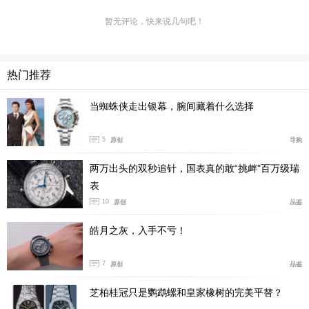
纹。搭配上双色阳极氧化铝单向旋转表圈，前15分钟刻度
以深蓝色呈现，与后45分钟刻度的浅蓝色构成鲜明对比。
暂无评论，快来说几句吧！
品牌标志性的无氧技术的使用也能保证腕表内零件更加耐
用，也能防止潜水时因水压与温差变化可能引发的腕表起
热门推荐
雾现象。内部搭载的是MB 24.17自动上链机芯，动储约3
8小时。有ISO 6425的专业认证，具备有300米的防水能
当蜘蛛侠走出银幕，腕间藏着什么选择
力。
5
原创
导购
结语：
作为顶级腕表中都稀少的冰蓝盘面在近些年中不断
被各个品牌使用，但是5万元价位中可选择的也在逐年增
两万出头的双秒追针，国表真的敢“挑衅”百万级瑞
多，而上面这三款依然是我心中最美的冰蓝盘腕表。
表
10
（图/文 腕表之家 YIYI）
原创
品鉴
皓月之灰，入手不亏！
7
原创
品鉴
芝柏桂冠只是鹦鹉螺和皇家橡树的完美平替？