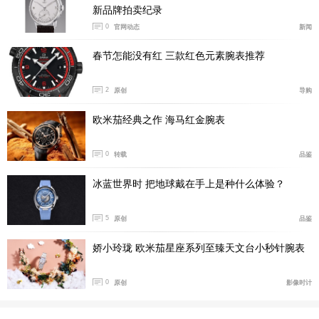
新品牌拍卖纪录
0
官网动态
新闻
春节怎能没有红 三款红色元素腕表推荐
产品型号:134022
国内公价:￥32400
2
原创
导购
腕表直径:38毫米
欧米茄经典之作 海马红金腕表
表壳厚度:12.3毫米
机芯类型:自动机械
0
转载
品鉴
机芯型号:MB 24.17
冰蓝世界时 把地球戴在手上是种什么体验？
表壳材质:精钢
防水深度:300米
5
原创
品鉴
表款详情：
https://www.xbiao.com/montblanc/102653/
娇小玲珑 欧米茄星座系列至臻天文台小秒针腕表
腕表点评：
万宝龙冰川系列潜水无氧腕表38毫米冰晶蓝版
本可以说是冰川系列的人气之作，将勃朗峰上冰海冰川的
0
原创
影像时计
震撼景象融入表盘设计，经过多重手工工序打造出冰川