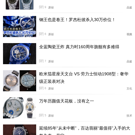
9
原创
品鉴
钢王也是卷王！罗杰杜彼杀入30万价位！
6
原创
视频
全蓝陶瓷王炸 真力时160周年旗舰有多难得
7
原创
品鉴
欧米茄星座天文台 VS 劳力士恒动1908型：奢华
级正装表对决
6
原创
文化
万年历颜值天花板，没有之一
5
原创
技术
延续85年“从未中断”，百达翡丽“最值得”入手的大