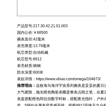
产品型号:217.30.42.21.01.003
国内公价:￥68500
腕表直径:42毫米
表壳厚度:13.79毫米
机芯类型:自动机械
机芯型号:8912
表壳材质:精钢
防水深度:600米
表款详情：
https://www.xbiao.com/omega/104673/
推荐理由：
这枚海马海洋宇宙系列腕表是妥妥的夏日
大气硬朗，抛光橙色
陶瓷表
圈是整表点睛之笔，在夏
表盘搭配橙色阿拉伯数字时标，搭配夜光指针，户外
造，5级钛金属表背质感高级，搭载8912至臻天文