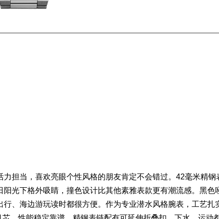
活力担当，喜欢亮眼个性风格的朋友肯定不会错过。42毫米
精钢
日阳光下格外吸睛，撞色设计比其他素雅表款更有潮流感。黑色
出行、海边游玩读时都很方便。作为专业潜水风格腕表，工艺扎
台机芯，性能稳定靠谱。精钢表链配有可延伸折叠扣，下水、运动