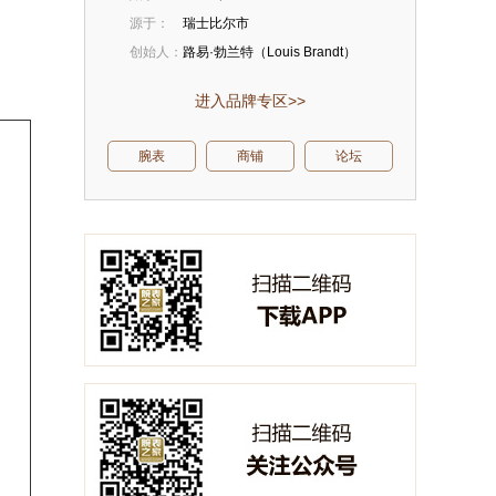
源于：
瑞士比尔市
创始人：
路易·勃兰特（Louis Brandt）
进入品牌专区>>
腕表
商铺
论坛