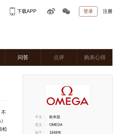
下载APP
登录
注册
问答
点评
购表心得
。不
中文：
欧米茄
A
）
英文：
OMEGA
轻松
始于：
1848年