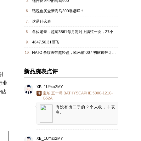
5.
适合夏天带的海马600
6.
话说鱼买全新海马300靠谱咩？
7.
这是什么表
8.
各位老哥，超霸3861每月定时上满弦一次，27小时后慢5分钟，怎么回事呀？
9.
4847.50.31碟飞
10.
NATO 条纹表带超轻盈，欧米茄 007 初露锋芒计时款开箱实拍
新品腕表点评
射
行业
XB_1UYsx2MY
带
贴
宝珀 五十噚 BATHYSCAPHE 5000-1210-
G52A
有没有出二手的？个人收，非表
商。
XB_1UYsx2MY