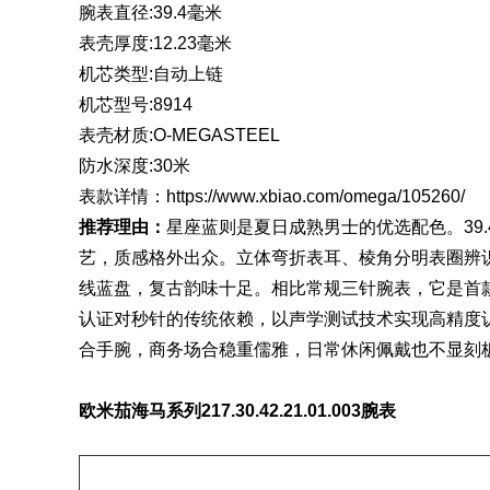
腕表直径:39.4毫米
表壳厚度:12.23毫米
机芯类型:自动上链
机芯型号:8914
表壳材质:O-MEGASTEEL
防水深度:30米
表款详情：
https://www.xbiao.com/omega/105260/
推荐理由：
星座蓝则是夏日成熟男士的优选配色。39.
艺，质感格外出众。立体弯折表耳、棱角分明表圈辨识
线蓝盘，复古韵味十足。相比常规三针腕表，它是首
认证对秒针的传统依赖，以声学测试技术实现高精度认
合手腕，商务场合稳重儒雅，日常休闲佩戴也不显刻
欧米茄海马
系列217.30.42.21.01.003腕表