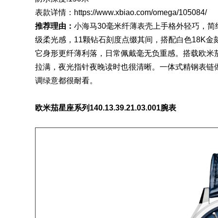
表款详情：
https://www.xbiao.com/omega/105084/
推荐理由：
小海马30毫米纤薄表壳上手格外轻巧，
级柔光感，11颗钻石刻度点缀其间，搭配白色18K
它身形更纤薄利落，日常佩戴毫无负重感。搭载欧米茄
拉满，夜光指针夜晚读时也很清晰。一体式
精钢表
链
调绿意都很耐看。
欧米茄星座系列
140.13.39.21.03.001腕表