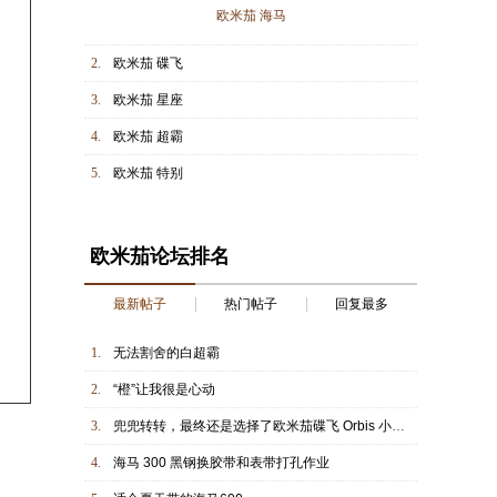
欧米茄 海马
2.
欧米茄 碟飞
3.
欧米茄 星座
4.
欧米茄 超霸
5.
欧米茄 特别
欧米茄论坛排名
最新帖子
热门帖子
回复最多
1.
无法割舍的白超霸
2.
“橙”让我很是心动
3.
兜兜转转，最终还是选择了欧米茄碟飞 Orbis 小熊——我的第一块欧米茄
4.
海马 300 黑钢换胶带和表带打孔作业