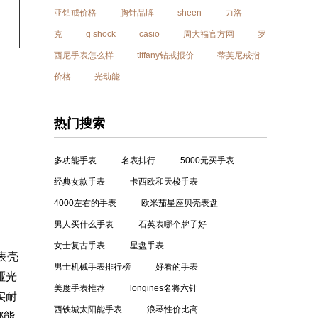
亚钻戒价格
胸针品牌
sheen
力洛
克
g shock
casio
周大福官方网
罗
西尼手表怎么样
tiffany钻戒报价
蒂芙尼戒指
价格
光动能
热门搜索
多功能手表
名表排行
5000元买手表
经典女款手表
卡西欧和天梭手表
4000左右的手表
欧米茄星座贝壳表盘
男人买什么手表
石英表哪个牌子好
女士复古手表
星盘手表
表壳
男士机械手表排行榜
好看的手表
哑光
美度手表推荐
longines名将六针
实耐
西铁城太阳能手表
浪琴性价比高
都能