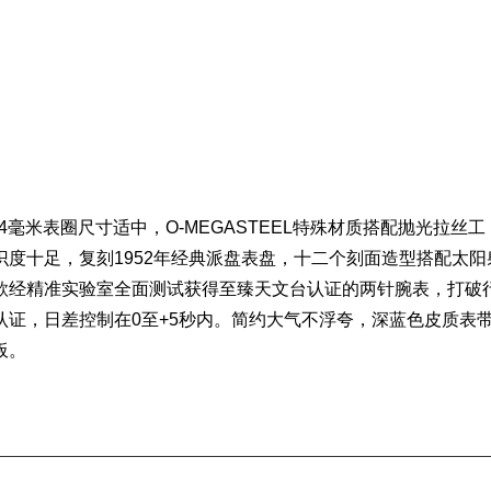
4毫米表圈尺寸适中，O-MEGASTEEL特殊材质搭配抛光拉丝工
度十足，复刻1952年经典派盘表盘，十二个刻面造型搭配太阳
款经精准实验室全面测试获得至臻天文台认证的两针腕表，打破
证，日差控制在0至+5秒内。简约大气不浮夸，深蓝色
皮质表
评
板。