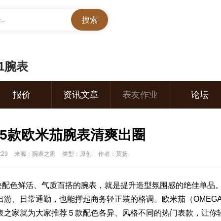
..
01腕表
报价
资讯文章
表友作业
论坛
5款欧米茄腕表清爽出圈
:29
来源：腕表之家
类型：原创
作者：莫扬
块配色鲜活、气质百搭的腕
表
，就是提升造型氛围感的绝佳单品
出游、日常通勤，也能撑起商务轻正装的格调。
欧米茄
（
OMEG
表之家就为大家推荐５款配色各异、风格不同的热门表款，让你