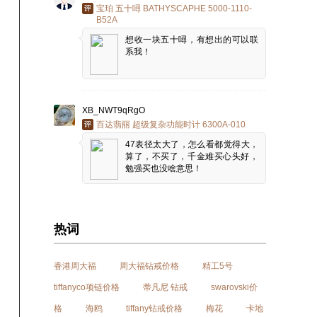
宝珀 五十噚 BATHYSCAPHE 5000-1110-
B52A
想收一块五十噚，有想出的可以联
系我！
XB_NWT9qRgO
百达翡丽 超级复杂功能时计 6300A-010
47表径太大了，怎么看都觉得大，
算了，不买了，千金难买心头好，
勉强买也没啥意思！
热词
香港周大福
周大福钻戒价格
精工5号
tiffanyco项链价格
蒂凡尼 钻戒
swarovski价
格
海鸥
tiffany钻戒价格
梅花
卡地