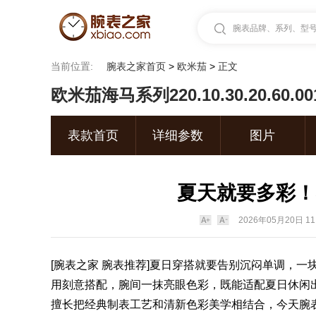
腕表品牌、系列、型号.
当前位置:
腕表之家首页
>
欧米茄
>
正文
欧米茄海马系列220.10.30.20.60.0
表款首页
详细参数
图片
夏天就要多彩！
2026年05月20日 11
[
腕表之家
腕表
推荐]夏日穿搭就要告别沉闷单调，一
用刻意搭配，腕间一抹亮眼色彩，既能适配夏日休闲
擅长把经典制表工艺和清新色彩美学相结合，今天腕