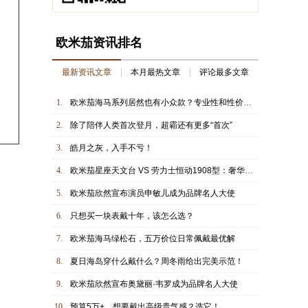
欧米茄资讯排名
最新资讯文章
本月最热文章
评论最多文章
1.
欧米茄海马系列居然也有小众款？专业性和性价比全拉满！
2.
除了陪伴人类首次登月，超霸还有更多“首次”
3.
皓月之灰，入手不亏！
4.
欧米茄星座天文台 VS 劳力士恒动1908型：奢华级正装表对决
5.
欧米茄欣然宣布演员申敏儿成为品牌名人大使
6.
只想买一块表戴十年，该怎么选？
7.
欧米茄海马绿松石，五万价位日常佩戴最优解
8.
夏日海岛穿什么戴什么？周冬雨给出完美示范！
9.
欧米茄欣然宣布奥黛丽·韦罗成为品牌名人大使
10.
预算5万+，想要戴出高级贵气感？选它！