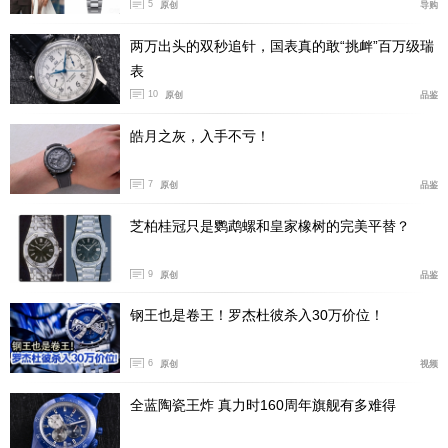
Platinum-Gold铂金款内部使用专为其打造的8915 Grand L
5
原创
导购
uxe自动上链机芯，摆陀和摆轮夹板由Sedna 18K金打
两万出头的双秒追针，国表真的敢“挑衅”百万级瑞
造，呈现出温柔的暖色调。摆陀上天文台徽章的工艺修饰
表
尤为特别，“八星簇拥天文台”图案上的星空，由深蓝色砂
10
原创
品鉴
金石玻璃结合珐琅工艺打造，穹顶部分则填以白欧泊石色
皓月之灰，入手不亏！
泽的半透明珐琅，在光影交错间呈现艺术美感。机芯配备
硅质游丝，通过至臻天文台认证，可抵抗高达15,000高斯
7
原创
品鉴
的强磁场，提供60小时动力储存。
芝柏桂冠只是鹦鹉螺和皇家橡树的完美平替？
9
原创
品鉴
钢王也是卷王！罗杰杜彼杀入30万价位！
6
原创
视频
全蓝陶瓷王炸 真力时160周年旗舰有多难得