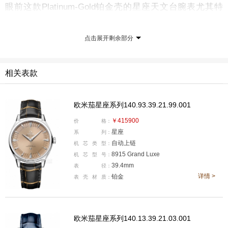
眼前这款Platinum-Gold铂金壳的星座天文台腕表尤其特
别，Platinum-Gold是欧米茄全新研发的铂金材质，与传
统铂金的成分不同，欧米茄创新地融入了黄金，并首次运
点击展开剩余部分
用于腕表的打造，再度丰富了欧米茄贵金属材质的产品阵
容。
相关表款
欧米茄星座系列140.93.39.21.99.001
￥415900
价
格：
星座
系
列：
自动上链
机
芯
类
型：
8915 Grand Luxe
机
芯
型
号：
39.4mm
表
径：
详情 >
铂金
表
壳
材
质：
全新天文台系列腕表采用经典的十二边形“派盘”，这是初
欧米茄星座系列140.13.39.21.03.001