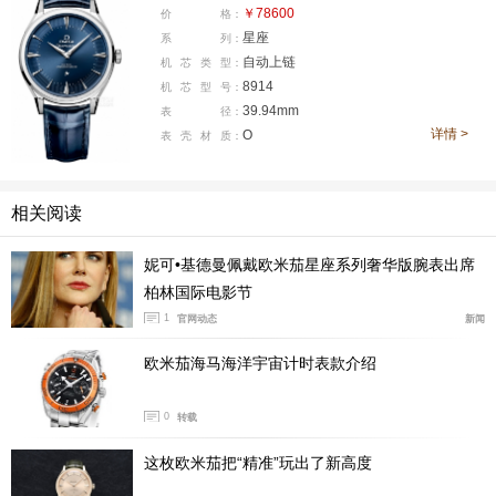
代星座腕表问世不久后的标志性设计元素之一。细长设计
￥78600
价
格：
的“风筝时标”和两根指针都拥有多重切面，棱角鲜明。多
星座
系
列：
自动上链
切面设计以及“派盘”斜面部分的玑镂工艺纹理，同样源自
机
芯
类
型：
8914
机
芯
型
号：
星座系列早期表款的设计。值得说的是，Platinum-Gold
39.94mm
表
径：
铂金款上的玑镂纹是由手工雕刻而成，尽显欧米茄的精湛
详情 >
O
表
壳
材
质：
技艺。表盘12点钟位置欧米茄LOGO下方，印有Observat
ory天文台英文字样。整个表盘层次丰富，反光面很多，
相关阅读
当光线进入后，盘面会产生闪耀的光彩。
妮可•基德曼佩戴欧米茄星座系列奢华版腕表出席
柏林国际电影节
1
官网动态
新闻
欧米茄海马海洋宇宙计时表款介绍
0
转载
这枚欧米茄把“精准”玩出了新高度