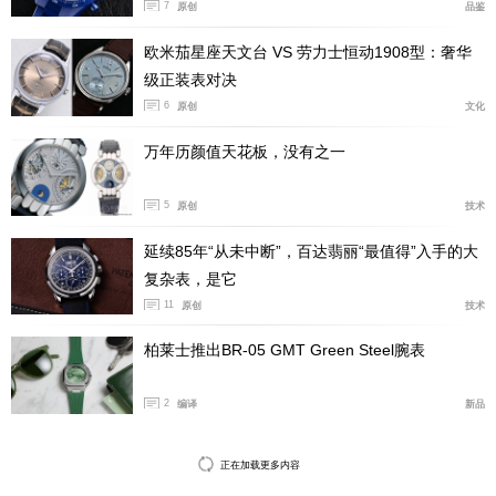
7
原创
品鉴
欧米茄星座天文台 VS 劳力士恒动1908型：奢华
Platinum-Gold铂金款的表带也有别于其他款式，在深灰
级正装表对决
色皮表带上点缀了金色纹理，就像是流淌着的金箔，带给
6
原创
文化
人一种精致、华丽的视觉效果。
万年历颜值天花板，没有之一
5
原创
技术
延续85年“从未中断”，百达翡丽“最值得”入手的大
复杂表，是它
11
原创
技术
柏莱士推出BR-05 GMT Green Steel腕表
2
编译
新品
全新星座系列天文台腕表还同时推出O-MEGASTEEL款
正在加载更多内容
式，O-MEGASTEEL是欧米茄独家研发的钢合金，具备出