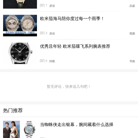
7
原创
品鉴
星座系列的标志星徽图案则一如既往位于6点钟位置。“五
欧米茄海马陪你度过每一个雨季！
角星”上方的两个英文标识分别代表着同轴擒纵系统（Co-
Axial）和至臻天文台认证 (Master Chronometer)，这些
3
原创
视频
制表技术由欧米茄发展、完善或率先推出，在制表史上具
优秀且年轻 欧米茄碟飞系列腕表推荐
有里程碑的意义。
0
转载
导购
暂无评论，快来说几句吧！
热门推荐
当蜘蛛侠走出银幕，腕间藏着什么选择