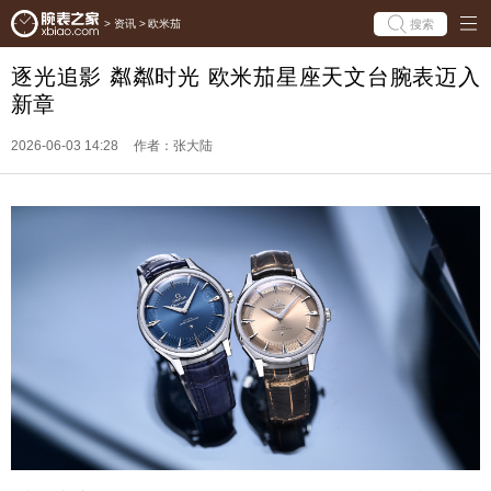
搜索
>
资讯
>
欧米茄
逐光追影 粼粼时光 欧米茄星座天文台腕表迈入
新章
2026-06-03 14:28
作者：张大陆