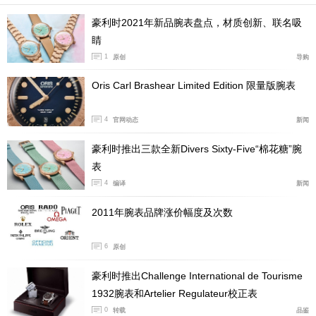
豪利时2021年新品腕表盘点，材质创新、联名吸
睛
1
原创
导购
豪利时艺术家系列多功能月相腕表，新旧对比
Oris Carl Brashear Limited Edition 限量版腕表
前作调节复杂功能需使用专属工具（以针形物体按压表壳
侧面的隐藏式按钮）。新款腕表简化了操作，如今它已不
4
官网动态
新闻
需要借助任何工具，仅通过表冠即可完成包括月相和第二
豪利时推出三款全新Divers Sixty-Five“棉花糖”腕
时区在内的所有设置。
表
4
编译
新闻
2011年腕表品牌涨价幅度及次数
6
原创
豪利时推出Challenge International de Tourisme
1932腕表和Artelier Regulateur校正表
0
转载
品鉴