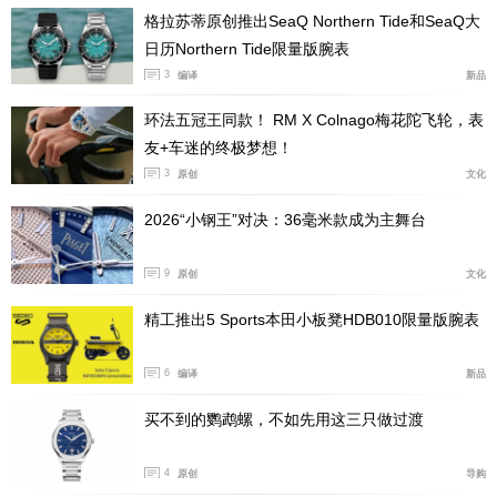
格拉苏蒂原创推出SeaQ Northern Tide和SeaQ大
老玩家想必对“红摆陀”不陌生了，如今它已成为品牌的标
日历Northern Tide限量版腕表
志性设计，应用于所有非自主机芯。其搭载的Oris 782自
3
编译
新品
动上链机芯基于Sellita SW200打造，保持了与基础机芯近
乎相同的性能，动储由原38小时略微提升至41小时。
环法五冠王同款！ RM X Colnago梅花陀飞轮，表
友+车迷的终极梦想！
3
原创
文化
2026“小钢王”对决：36毫米款成为主舞台
9
原创
文化
精工推出5 Sports本田小板凳HDB010限量版腕表
6
编译
新品
买不到的鹦鹉螺，不如先用这三只做过渡
皮带款（象牙白）与钢带款（午夜蓝）
4
价格方面，新款豪利时文化系列多功能月相腕表售价从人
原创
导购