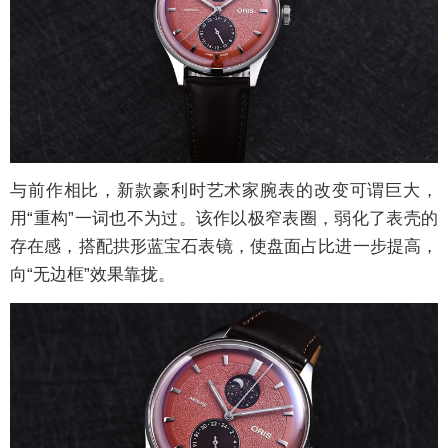
与前作相比，新款豪利时艺术家腕表的改变可谓巨大，
用“重构”一词也不为过。该作以极窄表圈，弱化了表壳的
存在感，搭配拱形蓝宝石表镜，使盘面占比进一步提高，
向“无边框”效果靠拢。