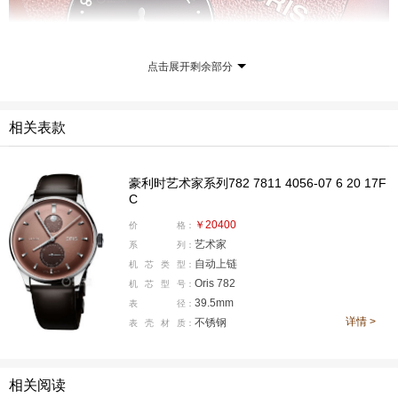
点击展开剩余部分
旧款豪利时艺术家月相腕表（以下简称“前作”）盘面采
用“3+1”布局，即3点星期、6点日期、9点第二时区，与12
相关表款
点月相显示。尽管功能丰富，但由于副盘相对集中，使盘
面略显繁杂。而新作最直观的改变，便是“做减法”：取消
豪利时艺术家系列782 7811 4056-07 6 20 17F
星期、日期盘，保留月相盘的同时，扩大24时制第二时区
C
小盘，两者呈“8”字上下分布。
￥20400
价
格：
艺术家
系
列：
自动上链
机
芯
类
型：
Oris 782
机
芯
型
号：
39.5mm
表
径：
详情 >
不锈钢
表
壳
材
质：
相关阅读