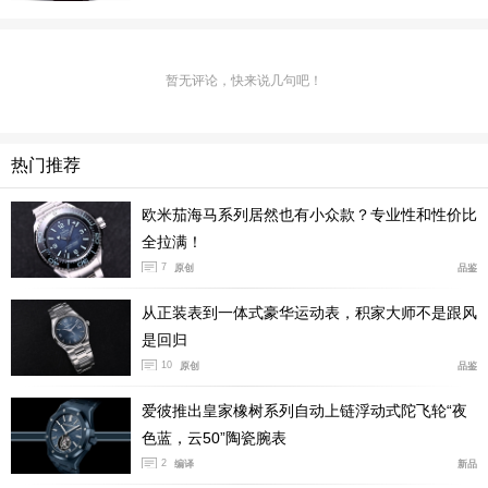
尺寸是第二项变化：新作表壳直径39.5毫米、厚度11.8毫
暂无评论，快来说几句吧！
米。作为一枚正装表，该尺寸可谓刚刚好，既不过分张
扬，又不一味迎合“小表径”风潮，在二者间达成了平衡。
热门推荐
欧米茄海马系列居然也有小众款？专业性和性价比
全拉满！
7
原创
品鉴
从正装表到一体式豪华运动表，积家大师不是跟风
是回归
10
原创
品鉴
爱彼推出皇家橡树系列自动上链浮动式陀飞轮“夜
色蓝，云50”陶瓷腕表
如果说，新款豪利时文化腕表的外观变化是一次“巨大进
2
编译
新品
步”，那么背面与机芯就是在“原地踏步”了。熟悉豪利时的