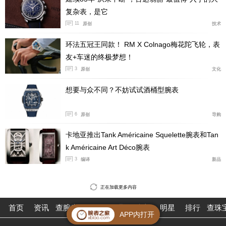
复杂表，是它
11
原创
技术
环法五冠王同款！ RM X Colnago梅花陀飞轮，表
友+车迷的终极梦想！
3
原创
文化
想要与众不同？不妨试试酒桶型腕表
百达翡丽Golden Ellipse Ref.3746⁄900 18K白金腕表
6
原创
导购
卡地亚推出Tank Américaine Squelette腕表和Tan
k Américaine Art Déco腕表
3
编译
新品
正在加载更多内容
首页
资讯
查腕表
论坛
作业
珠宝
明星
排行
查珠
APP内打开