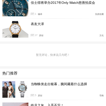
佳士得将举办2017年Only Watch慈善拍卖会
1
编译
拍卖收藏
表友大泽
17
原创
文化
暂无评论，快来说几句吧！
热门推荐
当蜘蛛侠走出银幕，腕间藏着什么选择
5
原创
导购
皓月之灰，入手不亏！