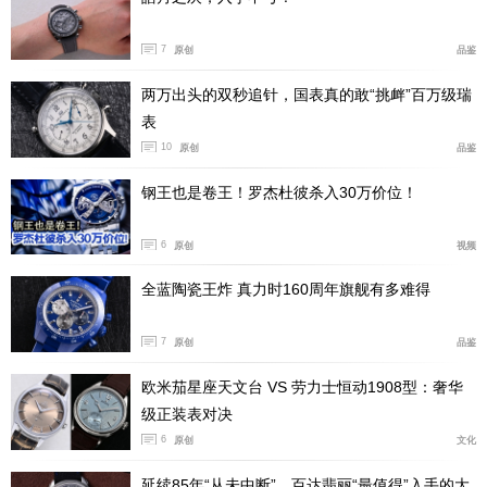
7
原创
品鉴
百达翡丽Calatrava Ref.530不锈钢腕表
两万出头的双秒追针，国表真的敢“挑衅”百万级瑞
表
10
原创
品鉴
钢王也是卷王！罗杰杜彼杀入30万价位！
6
原创
视频
全蓝陶瓷王炸 真力时160周年旗舰有多难得
7
原创
品鉴
欧米茄星座天文台 VS 劳力士恒动1908型：奢华
级正装表对决
6
原创
文化
延续85年“从未中断”，百达翡丽“最值得”入手的大