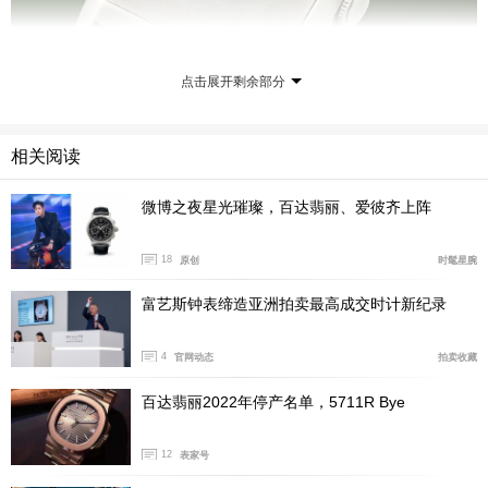
点击展开剩余部分
相关阅读
微博之夜星光璀璨，百达翡丽、爱彼齐上阵
18
原创
时髦星腕
爱彼18K白金跳时腕表
富艺斯钟表缔造亚洲拍卖最高成交时计新纪录
另一件引人注目的拍品是爱彼18K白金跳时腕表（8
号拍品），该腕表产于1928年，具有转盘机制显示分钟功
4
官网动态
拍卖收藏
能，拍出101.6万美元，几乎是最低估价的34倍。
百达翡丽2022年停产名单，5711R Bye
12
表家号