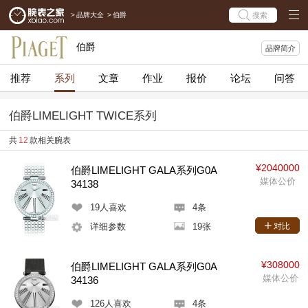
>
品牌大全
>
伯爵
搜索
伯爵
品牌简介
推荐
系列
文章
作业
报价
论坛
问答
伯爵LIMELIGHT TWICE系列
共
12
款相关腕表
¥2040000
伯爵LIMELIGHT GALA系列G0A
媒体公价
34138
19
人喜欢
4条
详细参数
19张
对比
¥308000
伯爵LIMELIGHT GALA系列G0A
媒体公价
34136
126
人喜欢
4条