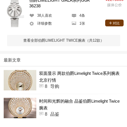
伯爵LIMELIGHT GALA系列G0A
媒体公价
36238
38
人喜欢
4条
详细参数
1张
对比
查看全部伯爵LIMELIGHT TWICE腕表（共12款）
最新文章
双面显示 两款伯爵Limelight Twice系列腕表
北京行情
8
导购
时间和光辉的融合 品鉴伯爵Limelight Twice
腕表
8
品鉴