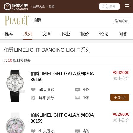
>
品牌大全
>
伯爵
搜索
伯爵
品牌简介
推荐
系列
文章
作业
报价
论坛
问答
伯爵LIMELIGHT DANCING LIGHT系列
共
10
款相关腕表
¥332000
伯爵LIMELIGHT GALA系列G0A
媒体公价
36156
50
人喜欢
4条
详细参数
1张
对比
¥525000
伯爵LIMELIGHT GALA系列G0A
媒体公价
36159
41
人喜欢
4条