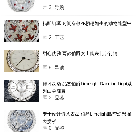
2
导购
精雕细琢 时间穿梭在栩栩如生的动物造型中
2
工艺
甜心优雅 两款伯爵女士腕表北京行情
8
导购
饰环灵动 品鉴伯爵Limelight Dancing Light系
列白金腕表
2
品鉴
专于设计诗意表盘 伯爵Limelight四季幻想腕
表赏析
0
品鉴