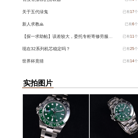
关于五代绿鬼
已有
17
个
新人求教🙏
已有
6
个
【探一求助帖】误差较大，委托专柜寄修劳服，有问题求助各位老大
已有
11
个
现在32系列机芯稳定吗？
已有
25
个
世界杯竟猜
已有
14
个
实拍图片