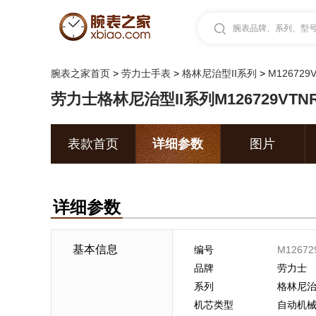
腕表品牌、系列、型号.
腕表之家首页
>
劳力士手表
>
格林尼治型II系列
>
M126729V
劳力士格林尼治型II系列M126729VTNR
表款首页
详细参数
图片
详细参数
基本信息
编号
M12672
品牌
劳力士
系列
格林尼治
机芯类型
自动机