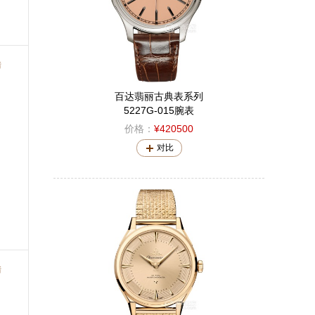
错
百达翡丽古典表系列
5227G-015腕表
价格：
¥420500
对比
错