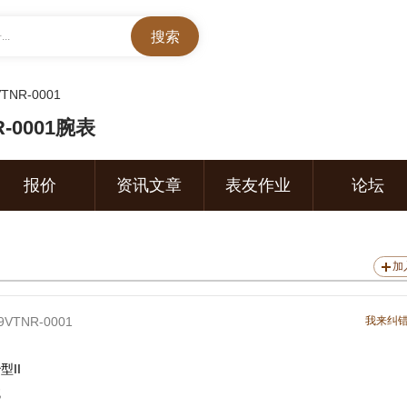
..
TNR-0001
-0001腕表
报价
资讯文章
表友作业
论坛
加
9VTNR-0001
我来纠
型II
械