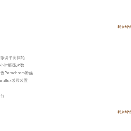
我来纠
械
米
性微调平衡摆轮
0每小时振荡次数
Parachrom游丝
raflex缓震装置
文台
我来纠
米