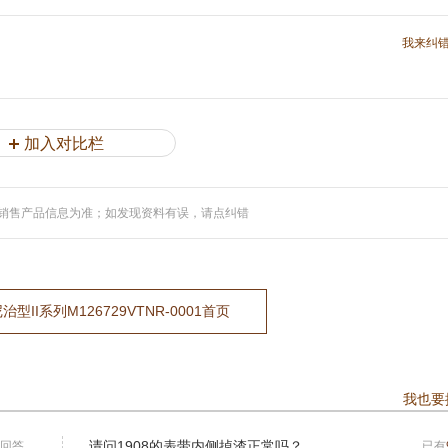
我来纠
加入对比栏
销售产品信息为准；如发现资料有误，请点纠错
II系列M126729VTNR-0001首页
我也要
请问1908的表带内侧掉渣正常吗？
回答
已有