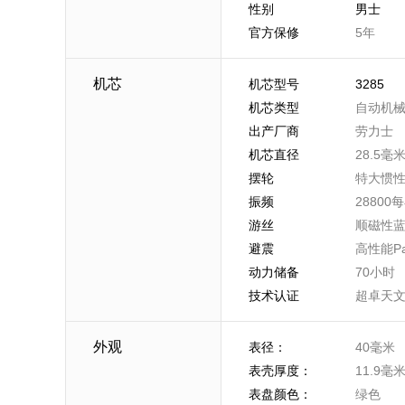
性别
男士
官方保修
5年
机芯
机芯型号
3285
机芯类型
自动机
出产厂商
劳力士
机芯直径
28.5毫
摆轮
特大惯
振频
2880
游丝
顺磁性蓝色
避震
高性能Pa
动力储备
70小时
技术认证
超卓天
外观
表径：
40毫米
表壳厚度：
11.9毫
表盘颜色：
绿色