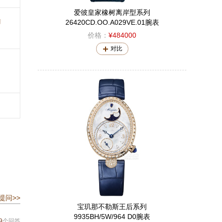
爱彼皇家橡树离岸型系列
错
26420CD.OO.A029VE.01腕表
价格：
¥484000
对比
提问>>
宝玑那不勒斯王后系列
9935BH/5W/964 D0腕表
9
个回答