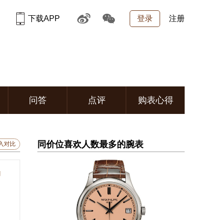
下载APP
登录
注册
问答
点评
购表心得
同价位喜欢人数最多的腕表
入对比
错