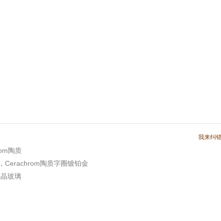
标
我来纠
rom陶质
，Cerachrom陶质字圈镀铂金
水晶玻璃