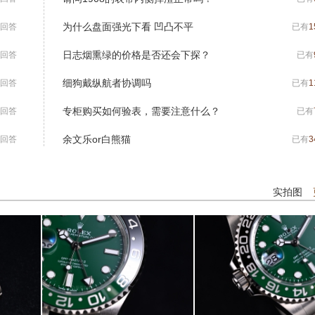
为什么盘面强光下看 凹凸不平
回答
已有
1
日志烟熏绿的价格是否还会下探？
回答
已有
细狗戴纵航者协调吗
回答
已有
1
专柜购买如何验表，需要注意什么？
回答
已有
余文乐or白熊猫
回答
已有
3
实拍图