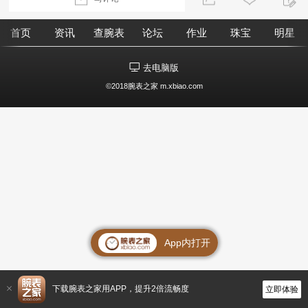
首页
资讯
查腕表
论坛
作业
珠宝
明星
去电脑版
©2018腕表之家 m.xbiao.com
App内打开
下载腕表之家用APP，提升2倍流畅度
立即体验