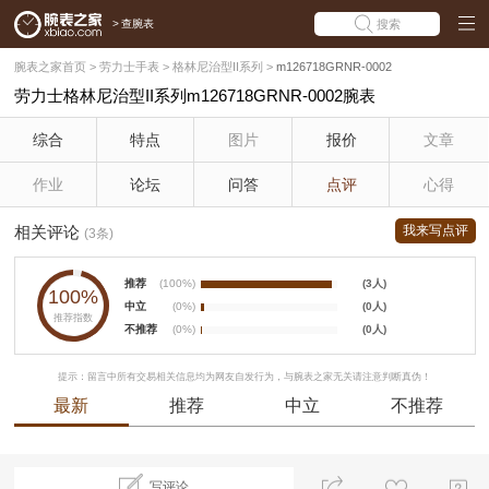
>
查腕表
搜索
腕表之家首页
>
劳力士手表
>
格林尼治型II系列
>
m126718GRNR-0002
劳力士格林尼治型II系列m126718GRNR-0002腕表
综合
特点
图片
报价
文章
作业
论坛
问答
点评
心得
相关评论
我来写点评
(3条)
推荐
(100%)
(3人)
100%
中立
(0%)
(0人)
推荐指数
不推荐
(0%)
(0人)
提示：留言中所有交易相关信息均为网友自发行为，与腕表之家无关请注意判断真伪！
最新
推荐
中立
不推荐
写评论