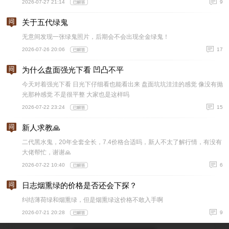
2026-07-27 21:14
9
关于五代绿鬼
无意间发现一张绿鬼照片，后期会不会出现全金绿鬼！
2026-07-26 20:06
17
为什么盘面强光下看 凹凸不平
今天对着强光下看 日光下仔细看也能看出来 盘面坑坑洼洼的感觉 像没有抛
光那种感觉 不是很平整 大家也是这样吗
2026-07-22 23:24
15
新人求教🙏
二代黑水鬼，20年全套全长，7.4价格合适吗，新人不太了解行情，有没有
大佬帮忙，谢谢🙏
2026-07-22 10:40
6
日志烟熏绿的价格是否还会下探？
纠结薄荷绿和烟熏绿，但是烟熏绿这价格不敢入手啊
2026-07-21 20:28
9