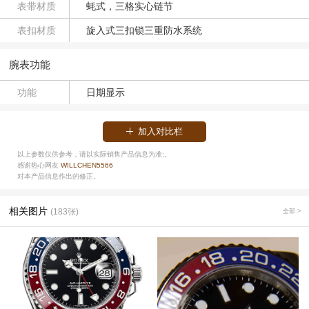
表带材质
蚝式，三格实心链节
表扣材质
旋入式三扣锁三重防水系统
腕表功能
功能
日期显示
加入对比栏
以上参数仅供参考，请以实际销售产品信息为准;。
感谢热心网友
WILLCHEN5566
对本产品信息作出的修正。
相关图片
(183张)
全部 >