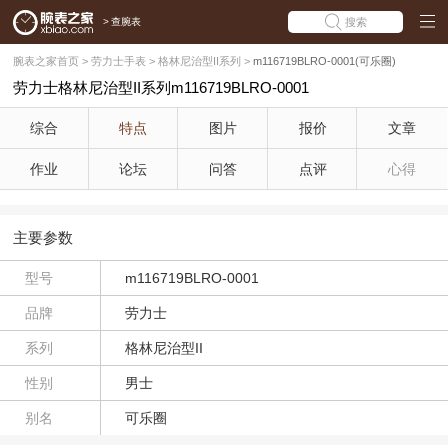
>
查腕表
搜索
腕表之家首页
>
劳力士手表
>
格林尼治型II系列
>
m116719BLRO-0001(可乐圈)
劳力士格林尼治型II系列m116719BLRO-0001
综合
特点
图片
报价
文章
作业
论坛
问答
点评
心得
主要参数
型号
m116719BLRO-0001
品牌
劳力士
系列
格林尼治型II
性别
男士
别名
可乐圈