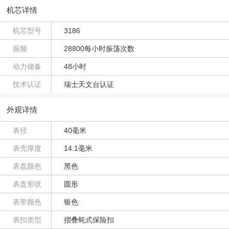
机芯详情
机芯型号
3186
振频
28800每小时振荡次数
动力储备
48小时
技术认证
瑞士天文台认证
外观详情
表径
40毫米
表壳厚度
14.1毫米
表盘颜色
黑色
表盘形状
圆形
表带颜色
银色
表扣类型
摺叠蚝式保险扣