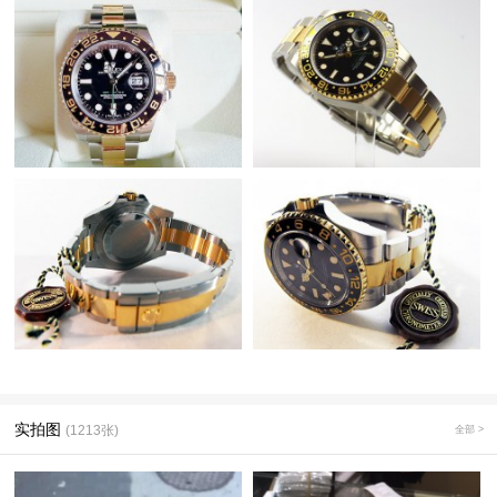
实拍图
(1213张)
全部 >