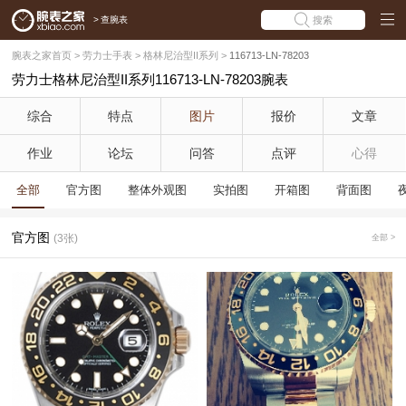
>
查腕表
搜索
腕表之家首页
>
劳力士手表
>
格林尼治型II系列
>
116713-LN-78203
劳力士格林尼治型II系列116713-LN-78203腕表
综合
特点
图片
报价
文章
作业
论坛
问答
点评
心得
全部
官方图
整体外观图
实拍图
开箱图
背面图
官方图
(3张)
全部 >