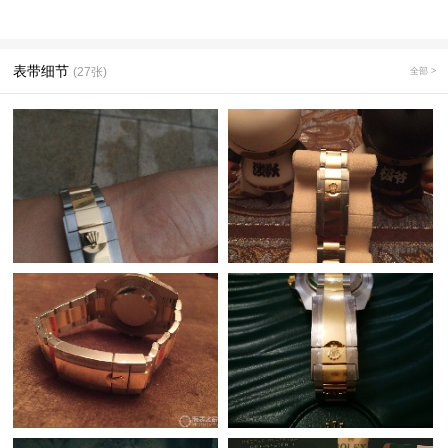
表带细节
(27张)
全部 >