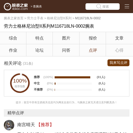
>
查腕表
搜索
腕表之家首页
>
劳力士手表
>
格林尼治型II系列
>
M116718LN-0002
劳力士格林尼治型II系列M116718LN-0002腕表
综合
特点
图片
报价
文章
作业
论坛
问答
点评
心得
相关评论
我来写点评
(31条)
推荐
(100%)
(31人)
100%
中立
(0%)
(0人)
推荐指数
不推荐
(0%)
(0人)
提示：留言中所有交易相关信息均为网友自发行为，与腕表之家无关请注意判断真伪！
精华点评
南宫晴天
【推荐】