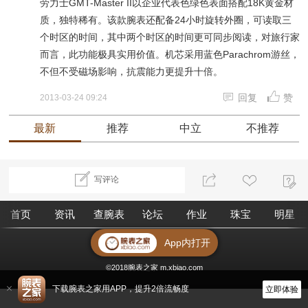
劳力士GMT-Master II以企业代表色绿色表面搭配18K黄金材
质，独特稀有。该款腕表还配备24小时旋转外圈，可读取三
个时区的时间，其中两个时区的时间更可同步阅读，对旅行家
而言，此功能极具实用价值。机芯采用蓝色Parachrom游丝，
不但不受磁场影响，抗震能力更提升十倍。
回复
赞
2013-03-24 09:24
最新
推荐
中立
不推荐
写评论
首页
资讯
查腕表
论坛
作业
珠宝
明星
App内打开
去电脑版
©2018腕表之家 m.xbiao.com
下载腕表之家用APP，提升2倍流畅度
立即体验