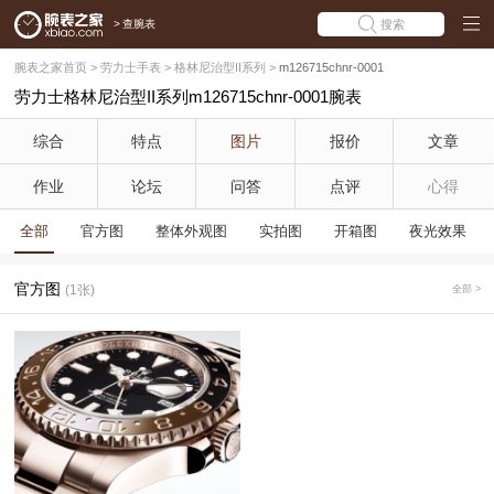
>
查腕表
搜索
腕表之家首页
>
劳力士手表
>
格林尼治型II系列
>
m126715chnr-0001
劳力士格林尼治型II系列m126715chnr-0001腕表
综合
特点
图片
报价
文章
作业
论坛
问答
点评
心得
全部
官方图
整体外观图
实拍图
开箱图
夜光效果
官方图
(1张)
全部 >