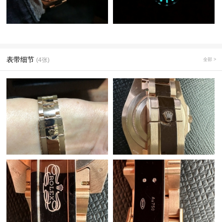
表带细节
(4张)
全部 >