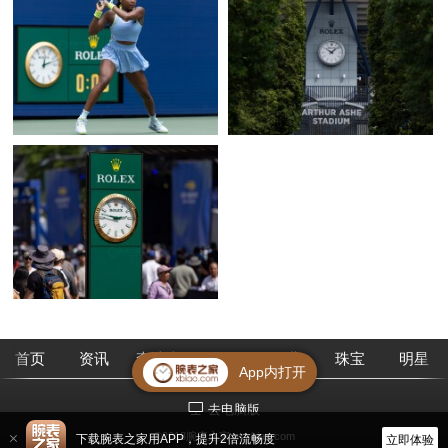
首页
资讯
查腕表
论坛
作业
珠宝
明星
App内打开
去电脑版
©2018腕表之家 m.xbiao.com
下载腕表之家用APP，提升2倍流畅度
立即体验