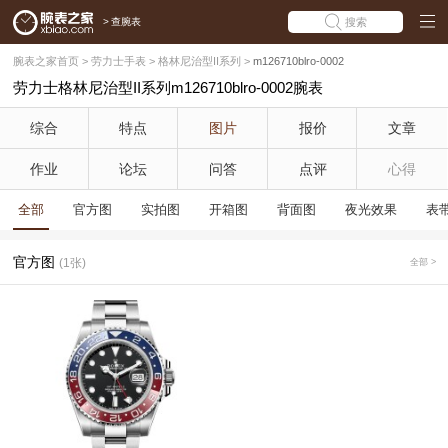
>
查腕表
搜索
腕表之家首页
>
劳力士手表
>
格林尼治型II系列
>
m126710blro-0002
劳力士格林尼治型II系列m126710blro-0002腕表
综合
特点
图片
报价
文章
作业
论坛
问答
点评
心得
全部
官方图
实拍图
开箱图
背面图
夜光效果
表
官方图
(1张)
全部 >