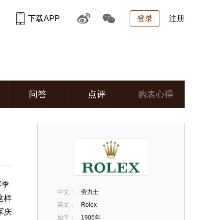
下载APP
登录
注册
问答
点评
购表心得
赛季
中文：
劳力士
这样
英文：
Rolex
军庆
始于：
1905年