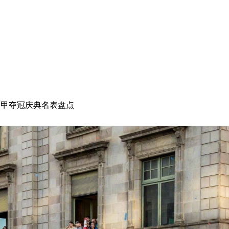
西甲夺冠庆典
名表
盘点