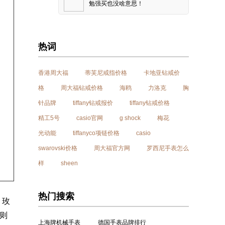
勉强买也没啥意思！
热词
香港周大福
蒂芙尼戒指价格
卡地亚钻戒价
格
周大福钻戒价格
海鸥
力洛克
胸
针品牌
tiffany钻戒报价
tiffany钻戒价格
精工5号
casio官网
g shock
梅花
光动能
tiffanyco项链价格
casio
swarovski价格
周大福官方网
罗西尼手表怎么
样
sheen
热门搜索
 玫
口则
上海牌机械手表
德国手表品牌排行