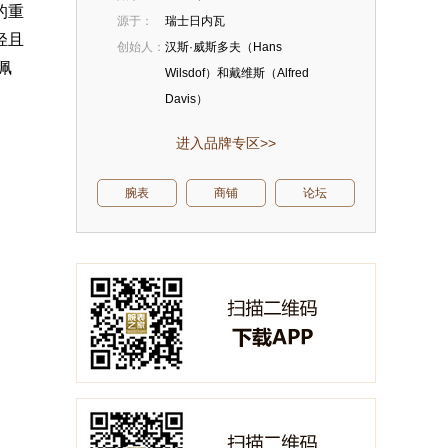
的重
源于：
瑞士日内瓦
轻且
创始人：
汉斯·威斯多夫（Hans
佩
Wilsdof）和戴维斯（Alfred
Davis）
进入品牌专区>>
腕表
商铺
论坛