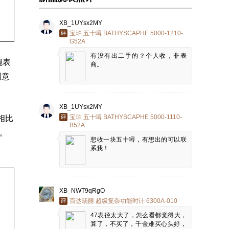
XB_1UYsx2MY
宝珀 五十噚 BATHYSCAPHE 5000-1210-
G52A
有没有出二手的？个人收，非表
腕表
商。
则意
XB_1UYsx2MY
宝珀 五十噚 BATHYSCAPHE 5000-1110-
相比
B52A
尔。
想收一块五十噚，有想出的可以联
系我！
XB_NWT9qRgO
百达翡丽 超级复杂功能时计 6300A-010
47表径太大了，怎么看都觉得大，
算了，不买了，千金难买心头好，