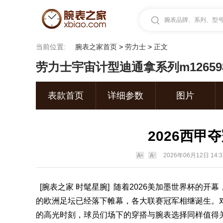
腕表品牌、系列、型号.
当前位置:
腕表之家首页
>
劳力士
>
正文
劳力士宇宙计型迪通拿系列m126598t
表款首页
详细参数
图片
2026西甲
2026年06月12日 14:3
[
腕表之家
时髦星腕] 随着2026美加墨世界杯的开幕
的欧洲足坛已经落下帷幕，各大联赛冠军相继诞生。
的高光时刻，球员们场下的穿搭与
腕表
选择同样值得