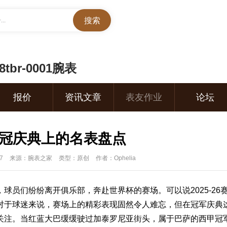
..
br-0001腕表
报价
资讯文章
表友作业
论坛
夺冠庆典上的名表盘点
7
来源：腕表之家
类型：原创
作者：Ophelia
，球员们纷纷离开俱乐部，奔赴世界杯的赛场。可以说2025-26
对于球迷来说，赛场上的精彩
表
现固然令人难忘，但在冠军庆典
关注。当红蓝大巴缓缓驶过加泰罗尼亚街头，属于巴萨的西甲冠