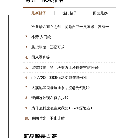
劳力士论坛排名
最新帖子
热门帖子
回复最多
1.
准备踏入而立之年，奖励自己一只国米，没有一劳永逸只有多劳多得
2.
小劳 入门款
3.
虽想绿鬼，还是可乐
4.
国米圈直提
5.
兜兜转转，第一块劳力士还得是空霸啊😂
6.
m277200-0009恒动31糖果粉作业
7.
大溪地黑贝母迪通拿，流@光幻彩？
8.
请问这款现在值多少钱
9.
为什么我这么喜欢我的16570探险者II！
10.
腕间时光，不止计时
新品腕表点评