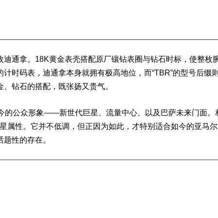
评
迪通拿。18K
黄金表壳
搭配原厂
镶钻表
圈与钻石时标，使整枚
计时码表，迪通拿本身就拥有极高地位，而“TBR”的型号后缀
金、钻石的搭配，既张扬又贵气。
评
今的公众形象——新世代巨星、流量中心、以及巴萨未来门面。
与明星属性。它并不低调，但正因为如此，才特别适合如今的亚马
话题性的存在。
评