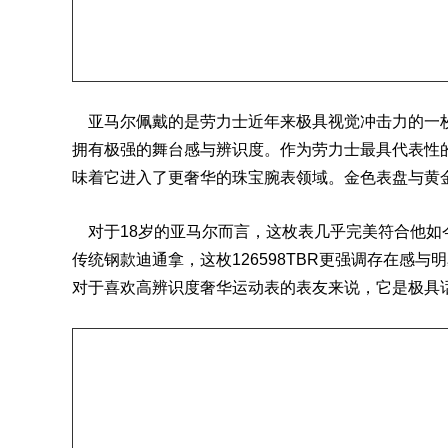
亚马尔佩戴的是
劳力士
近年来极具视觉冲击力的一枚
拥有极强的舞台感与辨识度。作为劳力士最具代表性的
味着它进入了更奢华的珠宝腕表领域。金色表盘与黄
对于18岁的亚马尔而言，这枚表几乎完美符合他如
传统钢款迪通拿，这枚126598TBR更强调存在感
对于喜欢高辨识度奢华运动表的表友来说，它是极具