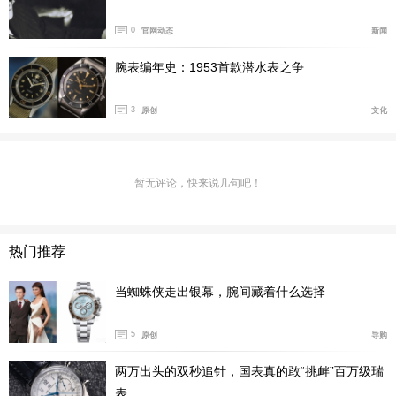
0
官网动态
新闻
腕表编年史：1953首款潜水表之争
3
原创
文化
彰显劳力士世界
新店风格时尚现代，光影柔和宜人，室内设计和谐雅
暂无评论，快来说几句吧！
致，独具特色。店内结构和装饰相得益彰，空间舒适，尽
显品牌美学意趣。室内装潢、陈设和装饰也充分彰显了品
牌矢志追求卓越品质的理念精髓。
热门推荐
当蜘蛛侠走出银幕，腕间藏着什么选择
5
原创
导购
两万出头的双秒追针，国表真的敢“挑衅”百万级瑞
表