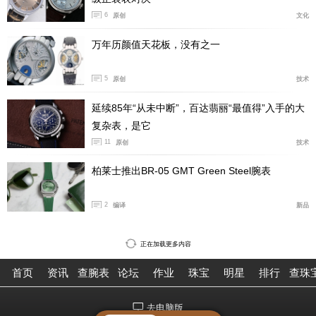
工艺。
6
原创
文化
万年历颜值天花板，没有之一
5
原创
技术
延续85年“从未中断”，百达翡丽“最值得”入手的大
复杂表，是它
11
原创
技术
柏莱士推出BR-05 GMT Green Steel腕表
2
编译
新品
步入店内，层层递进的分区与长廊空间错落有致，引导
正在加载更多内容
宾客循序探索其间。一座雕塑般的楼梯伫立于一层，吸引
首页
资讯
查腕表
论坛
作业
珠宝
明星
排行
查珠
宾客由此拾级而上；而隐藏于镜面门扉后的沉浸式数字剧
场，则为特邀宾客开启一段深入探索劳力士世界的多重感
去电脑版