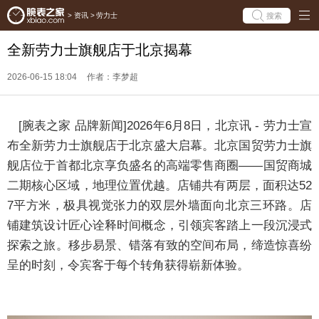
搜索
>
资讯
>
劳力士
全新劳力士旗舰店于北京揭幕
2026-06-15 18:04
作者：李梦超
[
腕表之家
品牌新闻]
2026年6月8日，北京讯 - 劳力士宣
布全新劳力士旗舰店于北京盛大启幕。北京国贸劳力士旗
舰店位于首都北京享负盛名的高端零售商圈——国贸商城
二期核心区域，地理位置优越。店铺共有两层，面积达52
7平方米，极具视觉张力的双层外墙面向北京三环路。店
铺建筑设计匠心诠释时间概念，引领宾客踏上一段沉浸式
探索之旅。移步易景、错落有致的空间布局，缔造惊喜纷
呈的时刻，令宾客于每个转角获得崭新体验。