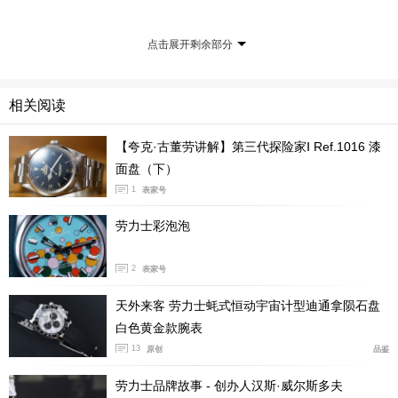
点击展开剩余部分
相关阅读
【夸克·古董劳讲解】第三代探险家Ⅰ Ref.1016 漆
面盘（下）
劳力士中古表认证计划（Rolex Certiﬁed Pre-Owned）
1
表家号
于该店铺正式推出，仅在劳力士特约零售商出售。店内二
劳力士彩泡泡
层设有专属区域，打造休息室般舒适怡然的氛围，呈现品
牌官方认证中古腕表，宾客可选购经过鉴定、保养并享有
2
表家号
全新两年全球保用保证的劳力士中古腕表。
天外来客 劳力士蚝式恒动宇宙计型迪通拿陨石盘
白色黄金款腕表
13
原创
品鉴
劳力士品牌故事 - 创办人汉斯·威尔斯多夫