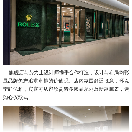
旗舰店与劳力士设计师携手合作打造，设计与布局均彰
显品牌矢志追求卓越的价值观。店内氛围舒适惬意，环境
宁静优雅，宾客可从容欣赏诸多臻品系列及新款腕表，选
购心仪款式。