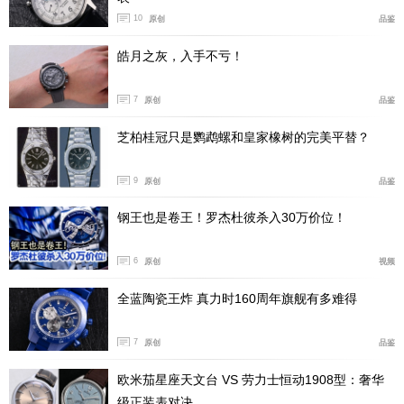
10
原创
品鉴
皓月之灰，入手不亏！
7
原创
品鉴
芝柏桂冠只是鹦鹉螺和皇家橡树的完美平替？
店面设计处处彰显着劳力士的腕表美学。店铺外墙的设
计灵感，源自经典蚝式腕表的三角坑纹外圈，纤薄且精准
9
原创
品鉴
对齐的结构元素，在光影交错间变奏出灵动的视觉韵律。
从不同角度观赏，店铺外墙流转变幻的微妙色彩与光泽，
钢王也是卷王！罗杰杜彼杀入30万价位！
宛若时间悄然流逝，这一主题亦与展柜的坑纹造型相呼
6
原创
视频
应。入口附近引人注目的“时间之镜”（Lens of Time）
全蓝陶瓷王炸 真力时160周年旗舰有多难得
主题墙以透明镜片承载悬浮的金属盘，令人联想到腕表
7
原创
品鉴
装置中悬浮的机芯。纵观整间店铺，几何构成、层次铺陈
欧米茄星座天文台 VS 劳力士恒动1908型：奢华
与精工细作之间的审慎交织，含蓄致敬劳力士的非凡制表
级正装表对决