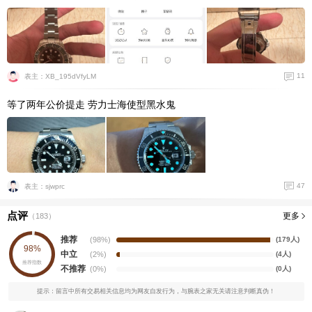
11
表主：XB_195dVfyLM
等了两年公价提走 劳力士海使型黑水鬼
47
表主：sjwprc
点评
更多
（
183
）
推荐
(98%)
(179人)
98%
中立
(2%)
(4人)
推荐指数
不推荐
(0%)
(0人)
提示：留言中所有交易相关信息均为网友自发行为，与腕表之家无关请注意判断真伪！