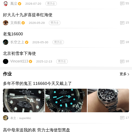
胤尘
55
2026-07-20
劳力士
好大儿十九岁喜提单红海使
文殊航
15
2026-05-29
劳力士
老鬼16600
长空之上
18
2026-05-30
劳力士
北京初雪拿下海使
Vincent113
10
2025-12-13
劳力士
作业
更多
多年不带的鬼王 116660今天又戴上了
17
表主：superkkc
高中母亲送我的表 劳力士海使型黑盘