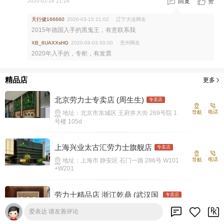
回复
赞
2020-02-16 21:24
天行健166660
辽宁大连网友
2020-03-15 21:02
2015年德国入手的黑鬼王，有意联系我
贵州网友
XB_6UAXXsHG
2020-09-03 00:00
2020年入手的，专柜，有发票
精品店
更多
北京劳力士专卖店 (周生生)‬
专卖店
电话
地址：北京市东城区 王府井大街 269号院 1
导航
号楼 105d
上海兴业太古汇劳力士旗舰店
专卖店
电话
地址：上海市 静安区 石门一路 286号 W101
导航
+W201
劳力士精品店 浙江乾鼎 (武汉国
专卖店
际广场)‬
电话
地址：湖北省 武汉市江汉区解放大道690号A
导航
爱表达 请友善评论
座1F