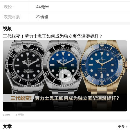
表径：
44毫米
表壳材质：
不锈钢
视频
三代蜕变！劳力士鬼王如何成为独立奢华深潜标杆？
Lierre
4 评论
文章
更多