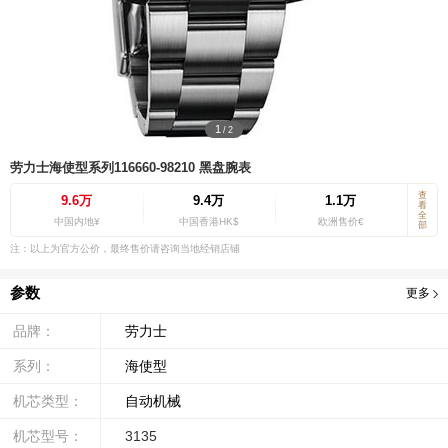
1
/
2
劳力士海使型系列116660-98210 黑盘腕表
查
9.6万
9.4万
1.1万
看
全
中国内地¥
中国香港HK$
欧洲售价€
部
注：以上为官方公价，最终售价请咨询当地经销店铺
参数
更多
品牌：
劳力士
系列：
海使型
机芯类型：
自动机械
机芯型号：
3135