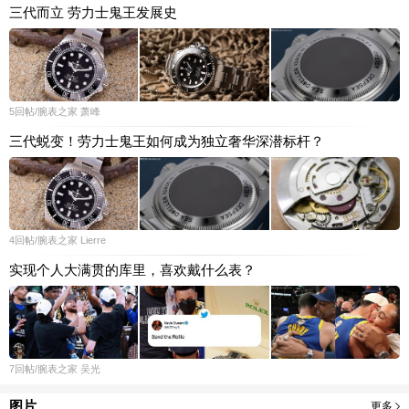
三代而立 劳力士鬼王发展史
5
回帖
/腕表之家
萧峰
三代蜕变！劳力士鬼王如何成为独立奢华深潜标杆？
4
回帖
/腕表之家
Lierre
实现个人大满贯的库里，喜欢戴什么表？
7
回帖
/腕表之家
吴光
图片
更多