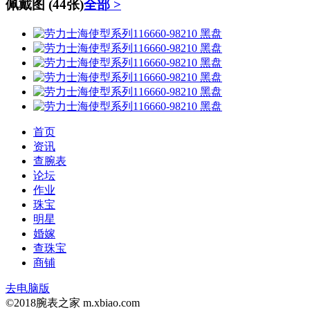
佩戴图
(44张)
全部 >
首页
资讯
查腕表
论坛
作业
珠宝
明星
婚嫁
查珠宝
商铺
去电脑版
©2018腕表之家 m.xbiao.com