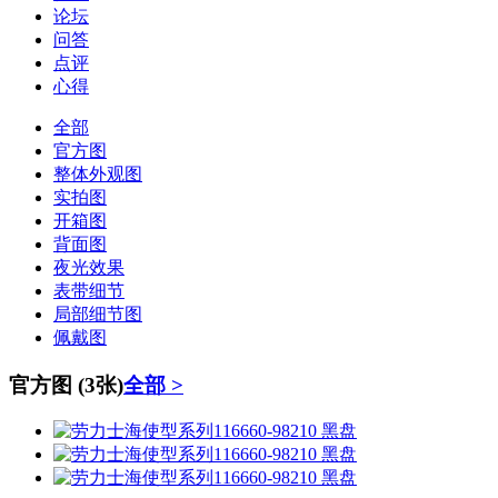
论坛
问答
点评
心得
全部
官方图
整体外观图
实拍图
开箱图
背面图
夜光效果
表带细节
局部细节图
佩戴图
官方图
(3张)
全部 >