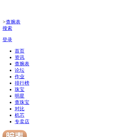
>
查腕表
搜索
登录
首页
资讯
查腕表
论坛
作业
排行榜
珠宝
明星
查珠宝
对比
机芯
专卖店