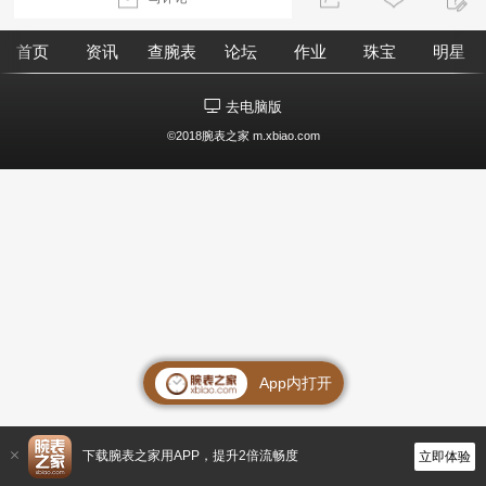
首页
资讯
查腕表
论坛
作业
珠宝
明星
去电脑版
©2018腕表之家 m.xbiao.com
App内打开
下载腕表之家用APP，提升2倍流畅度
立即体验