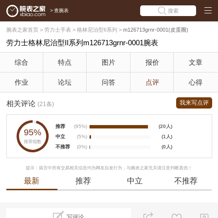
>
查腕表
搜索
腕表之家首页
>
劳力士手表
>
格林尼治型II系列
>
m126713grnr-0001(皮蛋圈)
劳力士格林尼治型II系列m126713grnr-0001腕表
综合
特点
图片
报价
文章
作业
论坛
问答
点评
心得
相关评论
我来写点评
(21条)
推荐
(95%)
(20人)
95%
中立
(5%)
(1人)
推荐指数
不推荐
(0%)
(0人)
提示：留言中所有交易相关信息均为网友自发行为，与腕表之家无关请注意判断真伪！
最新
推荐
中立
不推荐
写评论