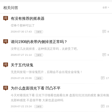
相关问答
全部 >
有没有推荐的摇表器
🤦单个那种可以了
2026-07-30 17:43
8
请问1908的表带内侧掉渣正常吗？
没带过几次就掉渣，这种情况正常吗，太娇贵了吧。
2026-07-27 21:14
9
关于五代绿鬼
无意间发现一张绿鬼照片，后期会不会出现全金绿鬼！
2026-07-26 20:06
17
为什么盘面强光下看 凹凸不平
今天对着强光下看 日光下仔细看也能看出来 盘面坑坑洼洼的感觉 像没有抛
光那种感觉 不是很平整 大家也是这样吗
2026-07-22 23:24
15