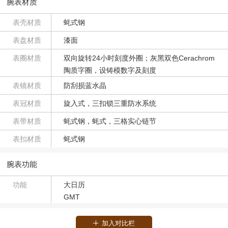
腕表材质
表壳材质
蚝式钢
表盘材质
漆面
表圈材质
双向旋转24小时刻度外圈；灰黑双色Cerachrom
陶质字圈，设铸模数字及刻度
表镜材质
防刮损蓝水晶
表冠材质
旋入式，三扣锁三重防水系统
表带材质
蚝式钢，蚝式，三格实心链节
表扣材质
蚝式钢
腕表功能
功能
大日历
GMT
加入对比栏