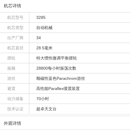
机芯详情
机芯型号
3285
机芯类型
自动机械
出产厂商
34
机芯直径
28.5毫米
摆轮
特大惯性微调平衡摆轮
振频
28800每小时振荡次数
游丝
顺磁性蓝色Parachrom游丝
避震
高性能Paraflex缓震装置
动力储备
70小时
技术认证
超卓天文台
外观详情