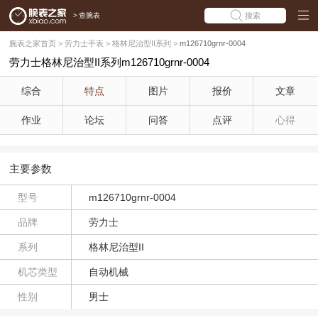
>
查腕表
搜索
腕表之家首页
>
劳力士手表
>
格林尼治型II系列
>
m126710grnr-0004
劳力士格林尼治型II系列m126710grnr-0004
综合
特点
图片
报价
文章
作业
论坛
问答
点评
心得
主要参数
型号
m126710grnr-0004
品牌
劳力士
系列
格林尼治型II
机芯类型
自动机械
性别
男士