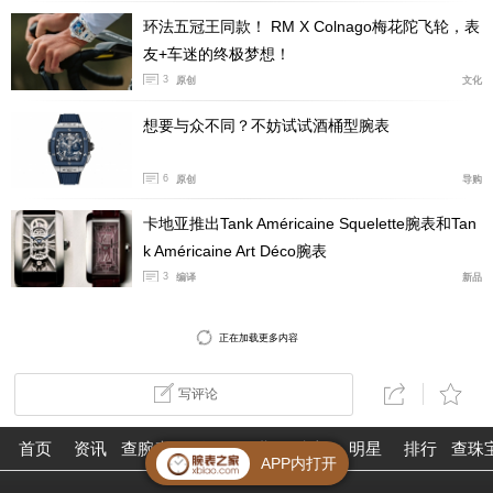
SRE015直径30.3毫米，厚度10.9毫米。精钢表壳配
环法五冠王同款！ RM X Colnago梅花陀飞轮，表
备盒状Hardlex镜面和密闭式底盖，具有50米防水性能。
友+车迷的终极梦想！
乍一看去，表圈似乎镶嵌钻石。但事实上，这是镜面内侧
3
原创
文化
经过琢面切割所呈现出来的效果。这款腕表搭载2R05自
想要与众不同？不妨试试酒桶型腕表
动机芯，该机芯振频21,600次/小时（3赫兹），能够提供
40小时动力储存。
6
原创
导购
卡地亚推出Tank Américaine Squelette腕表和Tan
k Américaine Art Déco腕表
3
编译
新品
正在加载更多内容
写评论
首页
资讯
查腕表
论坛
作业
珠宝
明星
排行
查珠
APP内打开