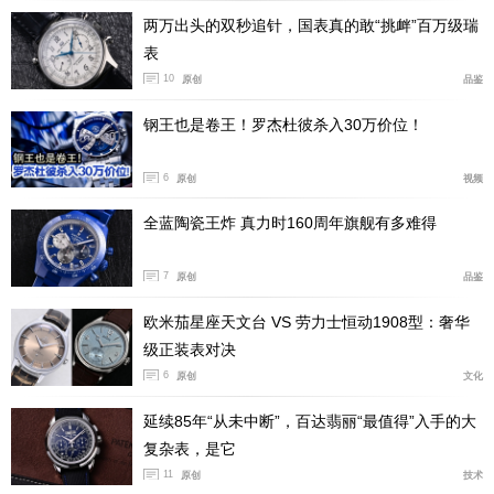
两万出头的双秒追针，国表真的敢“挑衅”百万级瑞
表
10
原创
品鉴
钢王也是卷王！罗杰杜彼杀入30万价位！
6
原创
视频
全蓝陶瓷王炸 真力时160周年旗舰有多难得
7
原创
品鉴
欧米茄星座天文台 VS 劳力士恒动1908型：奢华
级正装表对决
6
原创
文化
延续85年“从未中断”，百达翡丽“最值得”入手的大
复杂表，是它
11
原创
技术