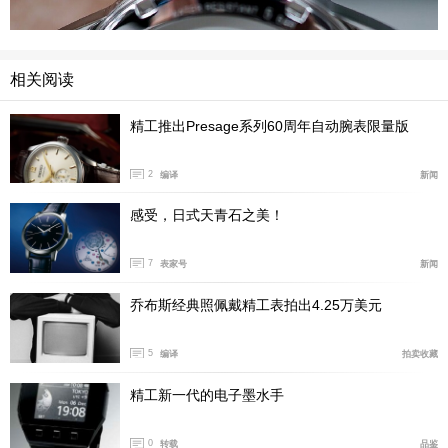
相关阅读
精工推出Presage系列60周年自动腕表限量版
2
编译
新闻
感受，日式天青石之美！
7
表家号
新闻
乔布斯经典照佩戴精工表拍出4.25万美元
SRPK93直径40.5毫米，厚度11.8毫米。精钢表壳配
5
编译
拍卖收藏
备盒状Hardlex镜面和透视表背，具有50米防水性能。这
精工新一代的电子墨水手
款腕表搭载4R35自动机芯，该机芯振频21,600次/小时（3
赫兹），能够提供41小时动力储存。
0
转载
品鉴