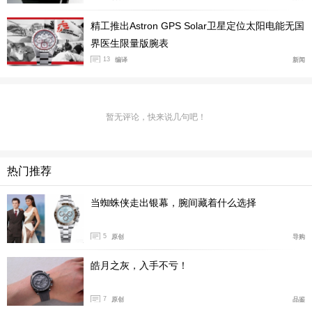
精工推出Astron GPS Solar卫星定位太阳电能无国
界医生限量版腕表
13
编译
新闻
暂无评论，快来说几句吧！
热门推荐
当蜘蛛侠走出银幕，腕间藏着什么选择
5
原创
导购
皓月之灰，入手不亏！
7
原创
品鉴